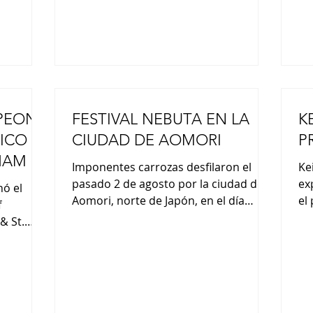
las últimas novedades “de
pr
PEONA
FESTIVAL NEBUTA EN LA
K
ICO
CIUDAD DE AOMORI
P
HAM &
Imponentes carrozas desfilaron el
Ke
pasado 2 de agosto por la ciudad de
ex
nó el
Aomori, norte de Japón, en el día
el
f
inaugural de uno de los festivales de
Pe
& St.
verano más conocidos del país. El
pr
. Siete
principal atractivo de este evento
tr
do un
anual, que atrae a cerca de un millón
ex
de visitantes, son las enormes
es
ambién
carrozas “nebuta” sobre temas tales
na
Japón en