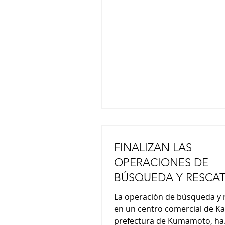
la competición, tras el triunf
Yamashita el año pasado y el
Hinako Shibuno en 2019. www
hoy.com.ar
FINALIZAN LAS
OPERACIONES DE
BÚSQUEDA Y RESCAT
EL CENTRO COMERC
La operación de búsqueda y 
KUMAMOTO
en un centro comercial de K
prefectura de Kumamoto, ha