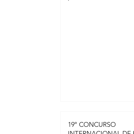
concluido, según informó el 
respuesta ante desastres de 
prefectura de Kumamoto. Sie
personas murieron en el cen
comercial Aeon Mall Kumamo
una explosión que se produj
después del terremoto de m
7,1 que sacudió la prefectura
julio. El gobierno prefectural
que la operación de búsqued
rescate a gran escala concluy
mediodía del
19° CONCURSO
INTERNACIONAL DE 