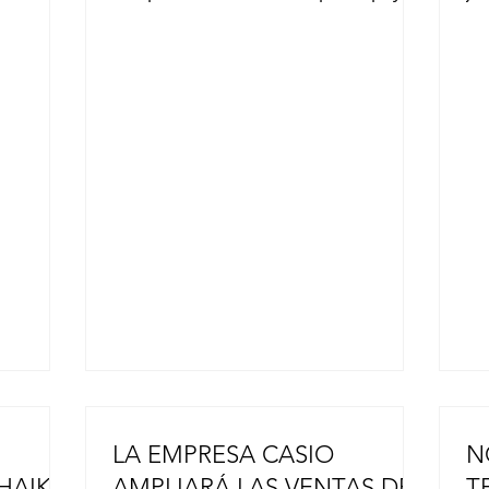
centro de
a las zonas afectadas por el fuerte
ha
la
terremoto que azotó la prefectura de
go
te
Kumamoto, antes del partido contra
si
tro
los Yokohama DeNA BayStars en el
má
to tras
Tokyo Dome el pasado 31 de julio.
in
o
Cinco jugadores de los Giants, entre
ha
agnitud
ellos los lanzadores Iori Yamasaki, de
ev
 el 28 de
27 años, y Yuji Akahoshi, de 27, el
ca
 informó
anotador del equipo Daisuke
ap
a y
Fujimura, de 37 años, oriundo de la
Se
ó al
ciudad de Kumamoto, y otros, h
fu
LA EMPRESA CASIO
N
HAIKU
AMPLIARÁ LAS VENTAS DE
T