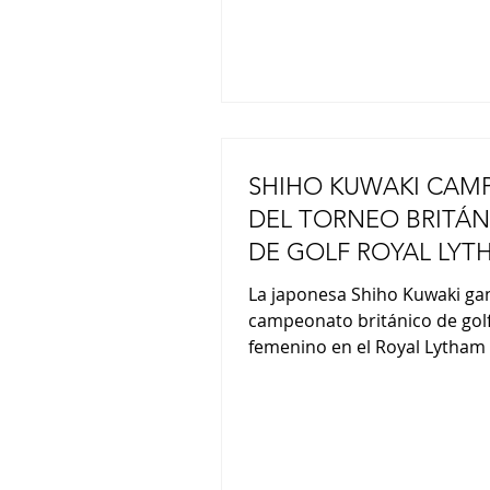
sueños e inspiración
SHIHO KUWAKI CAM
DEL TORNEO BRITÁN
DE GOLF ROYAL LYT
ST. ANNES
La japonesa Shiho Kuwaki ga
campeonato británico de gol
femenino en el Royal Lytham 
Annes Golf Club en Inglaterra
mujeres japonesas han gana
total de ocho campeonatos
importantes. Esta victoria t
supuso el tercer título para 