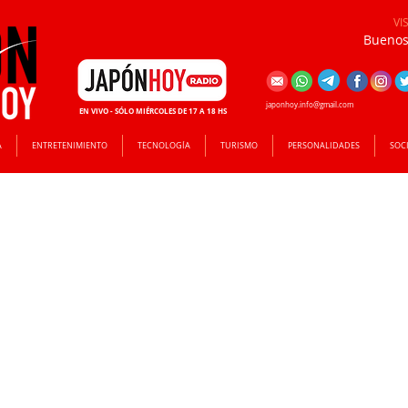
VI
Buenos 
japonhoy.info@gmail.com
EN VIVO - SÓLO MIÉRCOLES DE 17 A 18 HS
A
ENTRETENIMIENTO
TECNOLOGÍA
TURISMO
PERSONALIDADES
SOC