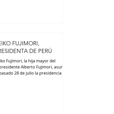
efectura, Takaichi declaró
EIKO FUJIMORI,
RESIDENTA DE PERÚ
iko Fujimori, la hija mayor del
presidente Alberto Fujimori, asumió
 pasado 28 de julio la presidencia de
rú. En su discurso de asunción
esidencial, Fujimori afirmó que
abajará para todos los peruanos,
presando su intención de
forzarse por la reconciliación
cional. Fujimori es la segunda