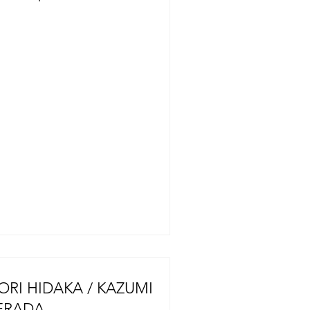
 ascendido a 34, según informó el
bierno prefectural. En respuesta al
smo de magnitud 7,1, que registró el
ximo de 7 en la escala de
tensidad sísmica japonesa, se han
bilitado unos 400 refugios de
acuación en toda la prefectura, con
pacidad para albergar a
roximadamente 10.000 personas.
gún el gobierno prefectural y otras
entes, se confirmaron cuatro mu
ORI HIDAKA / KAZUMI
ERADA