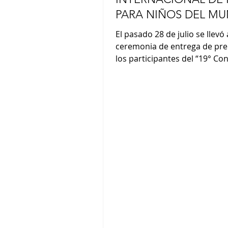
PARA NIÑOS DEL M
El pasado 28 de julio se llevó 
ceremonia de entrega de pre
los participantes del “19° Co
Internacional de Haiku para 
mundo” organizado por la F
JAL. La premiación se realizó 
residencia del Embajador de
Argentina, Yoshitaka Hoshino
coordinación del Instituto Toz
presencia de miembros de l
Japan Airlines y funcionarios 
Embajada japonesa. Los dist
con el “Gran Premio JAL” fuer
Lu