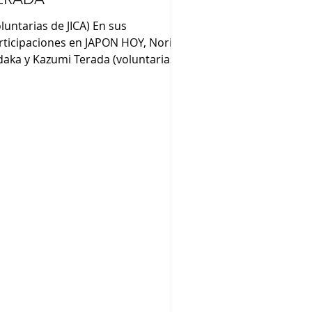
oluntarias de JICA) En sus
rticipaciones en JAPON HOY, Nori
daka y Kazumi Terada (voluntarias
 JICA) nos comentaron : “Nací en en
ogo, es muy campo, hay montañas
aguas termales” (Kazumi Terada).
quí la ciudad es grande y la gente es
y amable. Fui voluntaria de JICA en
 Colegio Nichia Gakuin donde
señé a los niños juegos, canciones
ponesas y otros ” (Kazumi Terada).
o vengo de Tokushima. Es una isla,
mbién muy campo. Es la primera
z que vine a Argen