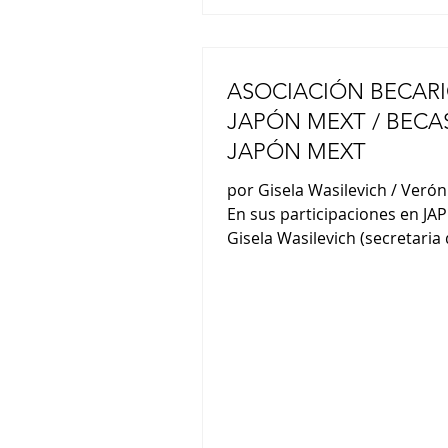
ASOCIACIÓN BECARI
JAPÓN MEXT / BECAS AL
JAPÓN MEXT
por Gisela Wasilevich / Veróni
En sus participaciones en JA
Gisela Wasilevich (secretaria 
Asoc. Becarios MEXT) y Veróni
(asesora de becas / MEXT) no
comentaron : “Somos un gru
cien exbecarios de diversos
programas de becas. El objet
perseguimos es el de fortalec
vínculos y también dar a con
nuestras experiencias, difund