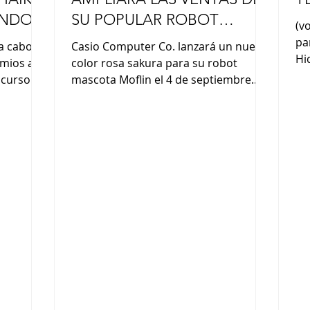
UNDO
SU POPULAR ROBOT
(v
MASCOTA “MOFLIN”
pa
a cabo la
Casio Computer Co. lanzará un nuevo
Hi
mios a
color rosa sakura para su robot
de
ncurso
mascota Moflin el 4 de septiembre.
Hy
niños del
Desde su lanzamiento en noviembre
y 
undación
de 2024, el robot ha demostrado ser
“A
en la
más popular de lo esperado, con
mu
 Japón en
ventas acumuladas que superan las
el
, con la
20 000 unidades. La empresa busca
en
ai y la
expandir las ventas tanto a nivel
ja
a empresa
nacional como internacional
“Y
de la
ofreciendo más opciones de color. El
ta
inguidos
Moflin, del tamaño de la palma de la
ve
on: Luca
mano y ligero, se caracteriza por su
pelaje suave y esponjoso (también