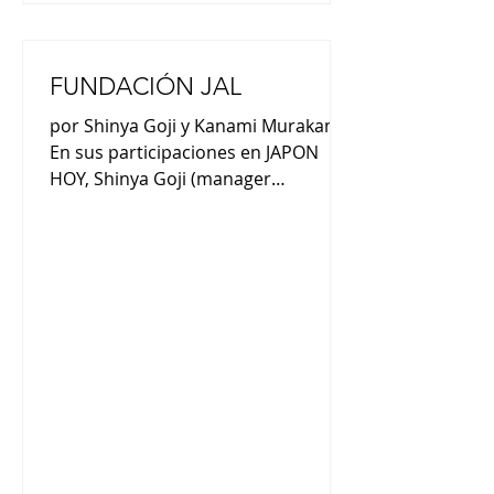
FUNDACIÓN JAL
por Shinya Goji y Kanami Murakami
En sus participaciones en JAPON
HOY, Shinya Goji (manager
Fundación JAL) y Kanami Murakami
(Ejecutiva de ventas de JAL) nos
comentaron : “Somos Líneas Aéreas
Japonesa, JAL. Somos una aerolíneas
de cinco estrellas” (Kanami
Murakami). “La Fundación JAL es una
fundación de interés público sin
fines de lucro establecido en 1990
para promover las actividades de
contribución social de JAL” (Shinya
Goji). “La Fundación realiza