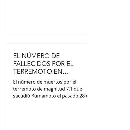
básicamente cuatro act
EL NÚMERO DE
FALLECIDOS POR EL
TERREMOTO EN
KUMAMOTO, ASCIENDE A
El número de muertos por el
28 PERSONAS
terremoto de magnitud 7,1 que
sacudió Kumamoto el pasado 28 de
julio ha ascendido a 28, según
informó el secretario jefe del
gabinete, Minoru Kihara, en una
rueda de prensa a 48 hs. del trágico