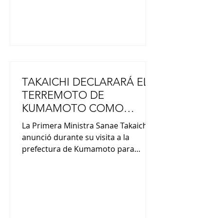
Tanabata” y presentaremos las
últimas novedades “de
TAKAICHI DECLARARÁ EL
TERREMOTO DE
KUMAMOTO COMO
DESASTRE DE EXTREMA
La Primera Ministra Sanae Takaichi
GRAVEDAD
anunció durante su visita a la
prefectura de Kumamoto para
inspeccionar los daños, un plan para
declarar el terremoto de la semana
pasada en dicha prefectura como un
desastre de extrema gravedad. Con
este plan, el gobierno aumentará las