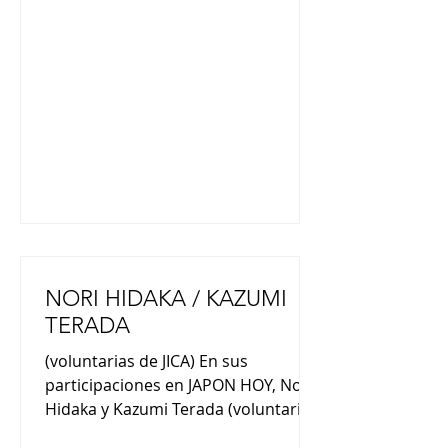
empresa busca expandir las ventas
tanto a nivel nacional como
internacional ofreciendo más
opciones de color. El Moflin, del
tamaño de la palma de la mano y
ligero, se caracteriza por su pelaje
suave y esponjoso (también
NORI HIDAKA / KAZUMI
TERADA
(voluntarias de JICA) En sus
participaciones en JAPON HOY, Nori
Hidaka y Kazumi Terada (voluntarias
de JICA) nos comentaron : “Nací en