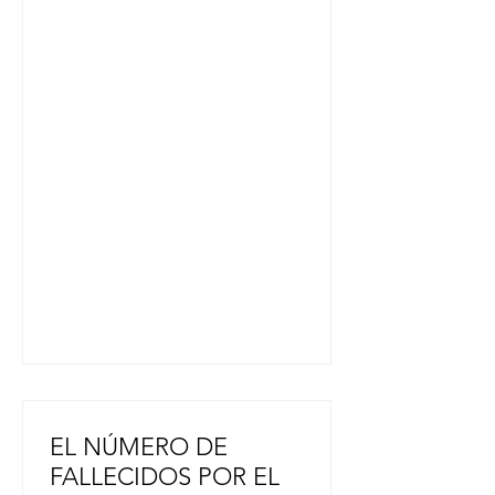
apoyar a las zonas afectadas por el
fuerte terremoto que azotó la
prefectura de Kumamoto, antes del
partido contra los Yokohama DeNA
BayStars en el Tokyo Dome el
pasado 31 de julio. Cinco jugadores
de los Giants, entre ellos los
lanzadores Iori Yamasaki, de 27
años, y Yuji Akahoshi, de 27, el
anotador del equipo Daisuke
Fujimura, de 37 años, oriundo de la
ciudad de Kumamoto, y otros, h
EL NÚMERO DE
FALLECIDOS POR EL