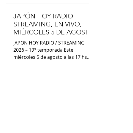
JAPÓN HOY RADIO
STREAMING, EN VIVO,
MIÉRCOLES 5 DE AGOSTO
POR RADIO LED
JAPON HOY RADIO / STREAMING
2026 – 19° temporada Este
miércoles 5 de agosto a las 17 hs.
(hora Arg.), te invitamos a un nuevo
"viaje al otro lado del mundo" a
través de Radio LED. Participan:
Shintaro Takahashi (futbolista
japonés), Stella Marís Acuña
(Concurso Internacional de Haiku /
JAL), José Aróstegui Hirano (Keiko
Fujimori presidente de Perú), junto
al equipo de Japón Hoy.. Además,
palpitaremos el “Rosario Celebra