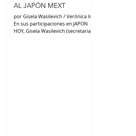
AL JAPÓN MEXT
por Gisela Wasilevich / Verónica Irei
En sus participaciones en JAPON
HOY, Gisela Wasilevich (secretaria de
la Asoc. Becarios MEXT) y Verónica
Irei (asesora de becas / MEXT) nos
comentaron : “Somos un grupo de
cien exbecarios de diversos
programas de becas. El objetivo que
perseguimos es el de fortalecer los
vínculos y también dar a conocer
nuestras experiencias, difundir las
becas y también difundir todos los
conocimientos que fuimos
generando y aprendiendo en Japón”
(Gisela