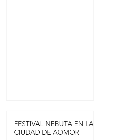
mujeres japonesas han ganado un
total de ocho campeonatos
importantes. Esta victoria también
supuso el tercer título para Japón en
la competición, tras el triunfo de
Miyu Yamashita el año pasado y el
de Hinako Shibuno en 2019.
www.japon-hoy.com.ar
FESTIVAL NEBUTA EN LA
CIUDAD DE AOMORI