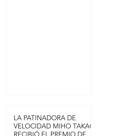
fecha en la que gente de todo Japón
hace una pausa para recordar a las
víctimas. Hiroshima quedó en
silencio a las 8:15 a. m., hora a la que
Estados Unidos lanzó la bomba en
1945. El calor y la radiación
generados por la explosión
devastaron la ciudad y causaron la
muerte de unas 140.000 personas
ese año. Muchos de los
supervivientes contrajeron cánce
LA PATINADORA DE
VELOCIDAD MIHO TAKAGI
RECIBIÓ EL PREMIO DE