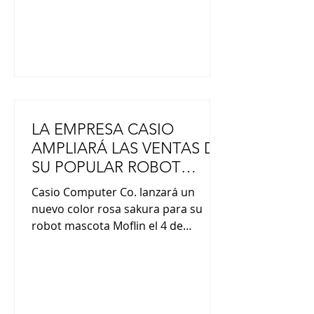
funcionarios de la Embajada
japonesa. Los distinguidos con el
“Gran Premio JAL” fueron: Luca Lu
LA EMPRESA CASIO
AMPLIARÁ LAS VENTAS DE
SU POPULAR ROBOT
MASCOTA “MOFLIN”
Casio Computer Co. lanzará un
nuevo color rosa sakura para su
robot mascota Moflin el 4 de
septiembre. Desde su lanzamiento
en noviembre de 2024, el robot ha
demostrado ser más popular de lo
esperado, con ventas acumuladas
que superan las 20 000 unidades. La