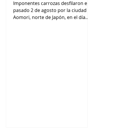
Imponentes carrozas desfilaron el
pasado 2 de agosto por la ciudad de
Aomori, norte de Japón, en el día
inaugural de uno de los festivales de
verano más conocidos del país. El
principal atractivo de este evento
anual, que atrae a cerca de un
millón de visitantes, son las
enormes carrozas “nebuta” sobre
temas tales como guerreros
históricos y figuras mitológicas. En la
primera jornada del festival de este
año, 16 carrozas, cada una de unos
5 metros de altura, desfilaron y reco