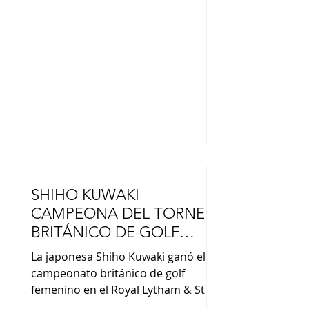
subvenciones para proyectos de
recuperación con el fin de ayudar a
reducir la carga financiera de los
municipios afectados. . Tras visitar
un centro de evacuación en Hikawa,
en la prefectura, Takaichi declaró
SHIHO KUWAKI
CAMPEONA DEL TORNEO
BRITÁNICO DE GOLF
ROYAL LYTHAM & ST.
La japonesa Shiho Kuwaki ganó el
ANNES
campeonato británico de golf
femenino en el Royal Lytham & St.
Annes Golf Club en Inglaterra. Siete