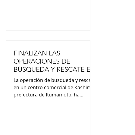
reprimió
FINALIZAN LAS
OPERACIONES DE
BÚSQUEDA Y RESCATE EN
EL CENTRO COMERCIAL
La operación de búsqueda y rescate
EN KUMAMOTO
en un centro comercial de Kashima,
prefectura de Kumamoto, ha
concluido, según informó el centro
de respuesta ante desastres de la
prefectura de Kumamoto. Siete
personas murieron en el centro
comercial Aeon Mall Kumamoto tras