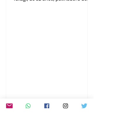
velocidad que ganó 10 medallas en
los Juegos Olímpicos de Invierno, la
mayor cantidad obtenida por un
atleta japonés. El secretario jefe del
Gabinete, Minoru Kihara, declaró en
una rueda de prensa: "Ella logró una
hazaña histórica que pasará a la
historia, trayendo sueños e
inspiración a la gente y una brillante
esperanza y coraje a la sociedad".
www.japon-hoy.com.ar
LA PREFECTURA DE
KUMAMOTO SUFRIÓ UN