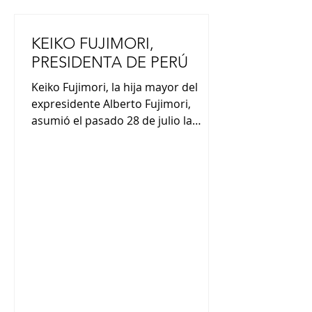
KEIKO FUJIMORI,
PRESIDENTA DE PERÚ
Keiko Fujimori, la hija mayor del
expresidente Alberto Fujimori,
asumió el pasado 28 de julio la
presidencia de Perú. En su discurso
de asunción presidencial, Fujimori
afirmó que trabajará para todos los
peruanos, expresando su intención
de esforzarse por la reconciliación
nacional. Fujimori es la segunda
presidenta de ascendencia japonesa
y sigue los pasos de su padre,
Alberto, quien fuera presidente
entre 1990 y 2000. Alberto Fujimori,
quien falleció hace dos años,