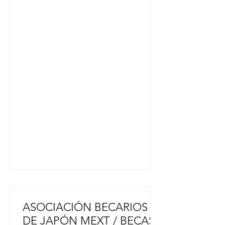
en Hyogo, es muy campo, hay
montañas y aguas termales”
(Kazumi Terada). “Aquí la ciudad es
grande y la gente es muy amable. Fui
voluntaria de JICA en el Colegio
Nichia Gakuin donde enseñé a los
niños juegos, canciones japonesas y
otros ” (Kazumi Terada). “Yo vengo
de Tokushima. Es una isla, también
muy campo. Es la primera vez que
vine a Argen
ASOCIACIÓN BECARIOS
DE JAPÓN MEXT / BECAS