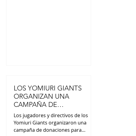
una explosión que se produjo
después del terremoto de magnitud
7,1 que sacudió la prefectura el 28
de julio. El gobierno prefectural
informó que la operación de
búsqueda y rescate a gran escala
concluyó al mediodía del
LOS YOMIURI GIANTS
ORGANIZAN UNA
CAMPAÑA DE
DONACIONES EN AYUDA
Los jugadores y directivos de los
A KUMAMOTO
Yomiuri Giants organizaron una
campaña de donaciones para