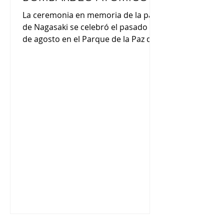
La ceremonia en memoria de la paz
de Nagasaki se celebró el pasado 9
de agosto en el Parque de la Paz de
Nagasaki. El alcalde de Nagasaki,
Shiro Suzuki, expresó en la
Declaración de Paz: "Nagasaki debe
seguir siendo el último lugar
bombardeado con armas atómicas"
y "Por la presente declaro que
Nagasaki trabajará en solidaridad
con los buscadores de paz del
mundo para perseverar en nuestro
movimiento hacia la abolición total
de las armas nucleares y la
consecución de una paz m