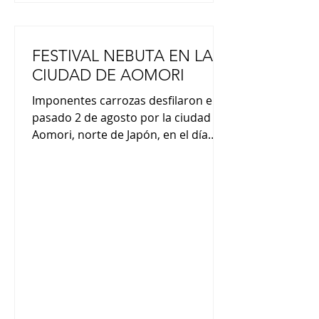
FESTIVAL NEBUTA EN LA
CIUDAD DE AOMORI
Imponentes carrozas desfilaron el
pasado 2 de agosto por la ciudad de
Aomori, norte de Japón, en el día
inaugural de uno de los festivales de
verano más conocidos del país. El
principal atractivo de este evento
anual, que atrae a cerca de un
millón de visitantes, son las
enormes carrozas “nebuta” sobre
temas tales como guerreros
históricos y figuras mitológicas. En la
primera jornada del festival de este
año, 16 carrozas, cada una de unos