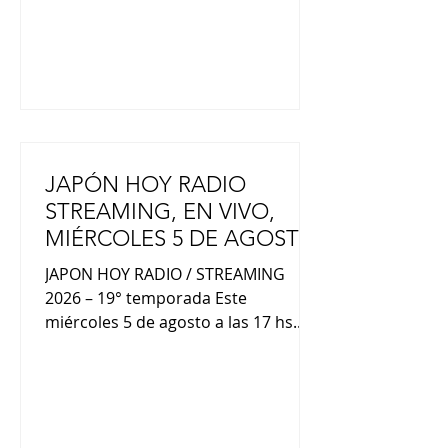
Primera Ministra Sanae Takaichi dijo:
"Ustedes han traído sueños e
inspiración
JAPÓN HOY RADIO
STREAMING, EN VIVO,
MIÉRCOLES 5 DE AGOSTO
POR RADIO LED
JAPON HOY RADIO / STREAMING
2026 – 19° temporada Este
miércoles 5 de agosto a las 17 hs.
(hora Arg.), te invitamos a un nuevo
"viaje al otro lado del mundo" a
través de Radio LED. Participan:
Shintaro Takahashi (futbolista
japonés), Stella Marís Acuña