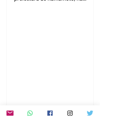
concluido, según informó el centro
de respuesta ante desastres de la
prefectura de Kumamoto. Siete
personas murieron en el centro
comercial Aeon Mall Kumamoto tras
una explosión que se produjo
después del terremoto de magnitud
7,1 que sacudió la prefectura el 28
de julio. El gobierno prefectural
informó que la operación de
búsqueda y rescate a gran escala
concluyó al mediodía del
LOS YOMIURI GIANTS
ORGANIZAN UNA