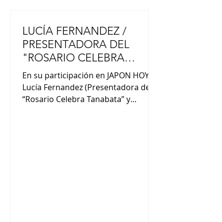
LUCÍA FERNANDEZ /
PRESENTADORA DEL
"ROSARIO CELEBRA
TANABATA"
En su participación en JAPON HOY,
Lucía Fernandez (Presentadora del
“Rosario Celebra Tanabata” y
locutora de “Otra Canción”} nos
comentó : “Otra Canción es un
programa de la radio Universidad
Nacional de Rosario que sale todos
los miércoles a las 20 hs. Vamos a
eventos y lugares a pedirles a las
personas que nos recomienden una
canción”. “El programa se escucha
por radio UNR en FM 103.3 y
posteriormente a través de la