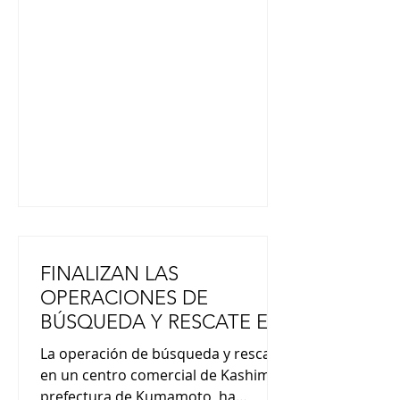
presidenta de ascendencia japonesa
y sigue los pasos de su padre,
Alberto, quien fuera presidente
entre 1990 y 2000. Alberto Fujimori,
quien falleció hace dos años,
reprimió
FINALIZAN LAS
OPERACIONES DE
BÚSQUEDA Y RESCATE EN
EL CENTRO COMERCIAL
La operación de búsqueda y rescate
EN KUMAMOTO
en un centro comercial de Kashima,
prefectura de Kumamoto, ha