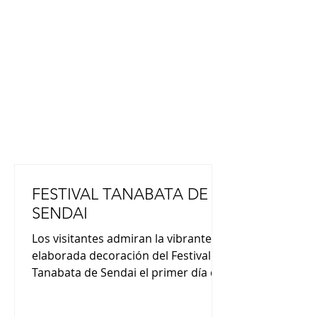
FESTIVAL TANABATA DE
SENDAI
Los visitantes admiran la vibrante y
elaborada decoración del Festival
Tanabata de Sendai el primer día de
este evento anual de verano. Este
año se conmemora el 80.º