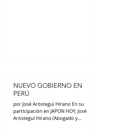
los objetivos principales de la
fundación es la compresión de la
cultura”. “En lo que es occidente y en
especial la poesía en idioma
español, los poemas cuentan
historias. El haiku no
NUEVO GOBIERNO EN
PERÚ
por José Aróstegui Hirano En su
participación en JAPON HOY, José
Aróstegui Hirano (Abogado y
Consultor en Derecho) nos comentó