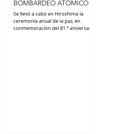
BOMBARDEO ATÓMICO
DE HIROSHIMA
Se llevó a cabo en Hiroshima la
ceremonia anual de la paz, en
conmemoración del 81.º aniversario
del bombardeo atómico. Es una
fecha en la que gente de todo Japón
hace una pausa para recordar a las
víctimas. Hiroshima quedó en
silencio a las 8:15 a. m., hora a la que
Estados Unidos lanzó la bomba en
1945. El calor y la radiación
generados por la explosión
devastaron la ciudad y causaron la
muerte de unas 140.000 personas
ese año. Muchos de los
supervivientes contrajeron cánce