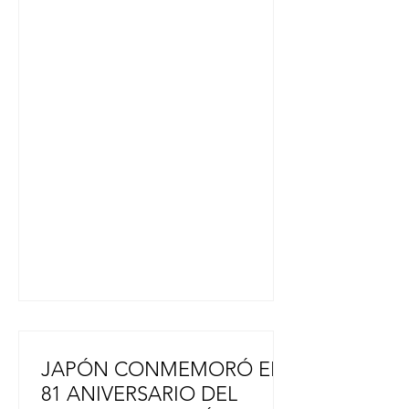
: “El tema de la economía se
mantiene estable, con un dólar
estable hace muchísimos años, así el
costo de vida se está manteniendo.
El otro tema es el crecimiento de la
inseguridad ciudadana. Es un reto a
combatir por el gobierno”. “En el
mensaje presidencial marcó su
propia línea, su propio liderazgo. No
hizo mención a su padre. El
precedente de su p
JAPÓN CONMEMORÓ EL
81 ANIVERSARIO DEL