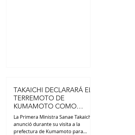
(Concurso Internacional de Haiku /
JAL), José Aróstegui Hirano (Keiko
Fujimori presidente de Perú), junto
al equipo de Japón Hoy.. Además,
palpitaremos el “Rosario Celebra
Tanabata” y presentaremos las
últimas novedades “de
TAKAICHI DECLARARÁ EL
TERREMOTO DE
KUMAMOTO COMO
DESASTRE DE EXTREMA
La Primera Ministra Sanae Takaichi
GRAVEDAD
anunció durante su visita a la
prefectura de Kumamoto para