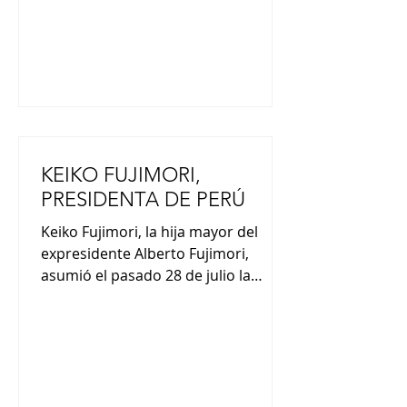
5 metros de altura, desfilaron y reco
KEIKO FUJIMORI,
PRESIDENTA DE PERÚ
Keiko Fujimori, la hija mayor del
expresidente Alberto Fujimori,
asumió el pasado 28 de julio la
presidencia de Perú. En su discurso
de asunción presidencial, Fujimori
afirmó que trabajará para todos los
peruanos, expresando su intención
de esforzarse por la reconciliación
nacional. Fujimori es la segunda