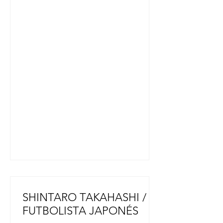
Chiyoda, Tokio. La obra de arte se
presentó en la Expo Osaka-Kansai
2025, celebrada en Osaka entre abril
y octubre del año pasado. La
escultura mide 3,8 metros de ancho
y 2,3 metros de largo. Tiene
aproximadamente el tamaño de
28.000 huevos fritos reales, que se
dice que es la cantidad que
consume un japonés a lo largo de su
vida. Tr
SHINTARO TAKAHASHI /
FUTBOLISTA JAPONÉS