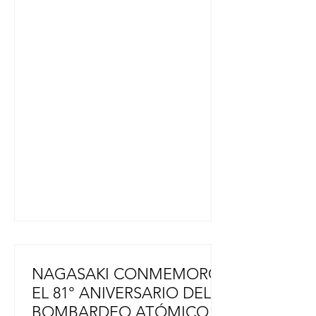
aniversario del resurgimiento del
evento tras la Segunda Guerra
Mundial. Unas 270 enormes
decoraciones en forma de estrella,
adornadas con coloridas
serpentinas fukinagashi,
engalanaron las seis principales
calles comerciales del centro de la
ciudad, que se extienden a lo largo
de unos 1500 metros. www.japon-
hoy.
NAGASAKI CONMEMORÓ
EL 81° ANIVERSARIO DEL
BOMBARDEO ATÓMICO