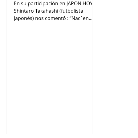
En su participación en JAPON HOY,
Shintaro Takahashi (futbolista
japonés) nos comentó : “Nací en
Tokio y viví ahí hasta los 3 años.
Luego viví en Hiroshima hasta los 12
años y posteriormente en
Yokohama hasta la actualidad.
Desde los 3 años juego al fútbol en
un club en Japón. Me gusta más el
fútbol que el béisbol”. ”Jugaba al
fútbol en Japón pero siempre me
llamaba la atención el fútbol
argentino por la pasión que tienen
por el deporte y por ser el mejor del
mundo. Por eso q