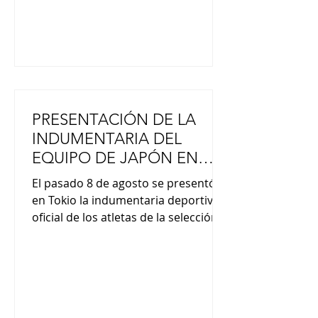
magnitud 6 en la escala sísmica
japonesa de 7, que dejó r
PRESENTACIÓN DE LA
INDUMENTARIA DEL
EQUIPO DE JAPÓN EN
LOS JUEGOS ASIÁTICOS Y
El pasado 8 de agosto se presentó
PARALÍMPICOS
en Tokio la indumentaria deportiva
oficial de los atletas de la selección
nacional japonesa que competirán
en los próximos Juegos Asiáticos y
Juegos Paralímpicos Asiáticos. El
diseño incorpora motivos de llamas
rojas que representan la pasión del