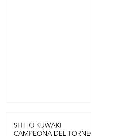
inspeccionar los daños, un plan para
declarar el terremoto de la semana
pasada en dicha prefectura como un
desastre de extrema gravedad. Con
este plan, el gobierno aumentará las
subvenciones para proyectos de
recuperación con el fin de ayudar a
reducir la carga financiera de los
municipios afectados. . Tras visitar
un centro de evacuación en Hikawa,
en la prefectura, Takaichi declaró
SHIHO KUWAKI
CAMPEONA DEL TORNEO