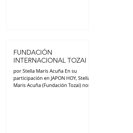
plataforma IVOOX en donde
esncontrás todos los episodios”.
FUNDACIÓN
INTERNACIONAL TOZAI
por Stella Maris Acuña En su
participación en JAPON HOY, Stella
Maris Acuña (Fundación Tozai) nos
comentó : “La palabra Tozai en
japonés tiene dos ideogramas y su
significado es oriente y occidente. En
el grupo de los fundadores había
japoneses y argentinos que
trabajábamos ambas culturas. Entre