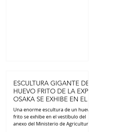
equipo, junto con ondas de agua
que simbolizan la belleza tradicional
japonesa, al tiempo que prioriza la
facilidad de movimiento y la
comodidad. Shigeyuki Nakarai, que
compite en breakdance en los J
ESCULTURA GIGANTE DE
HUEVO FRITO DE LA EXPO
OSAKA SE EXHIBE EN EL
ANEXO DEL MINISTERIO
Una enorme escultura de un huevo
DE AGRICULTURA EN
frito se exhibe en el vestíbulo del
TOKIO
anexo del Ministerio de Agricultura,
Pesca y Silvicultura en el distrito de