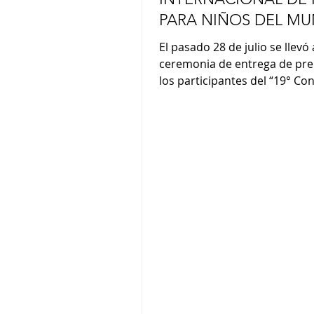
PARA NIÑOS DEL M
El pasado 28 de julio se llevó 
ceremonia de entrega de pre
los participantes del “19° Co
Internacional de Haiku para 
mundo” organizado por la F
JAL. La premiación se realizó 
residencia del Embajador de
Argentina, Yoshitaka Hoshino
coordinación del Instituto Toz
presencia de miembros de l
Japan Airlines y funcionarios 
Embajada japonesa. Los dist
con el “Gran Premio JAL” fuer
Lu