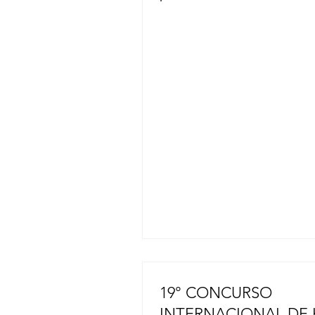
concluido, según informó el 
respuesta ante desastres de 
prefectura de Kumamoto. Sie
personas murieron en el cen
comercial Aeon Mall Kumamo
una explosión que se produj
después del terremoto de m
7,1 que sacudió la prefectura
julio. El gobierno prefectural
que la operación de búsqued
rescate a gran escala concluy
mediodía del
19° CONCURSO
INTERNACIONAL DE 