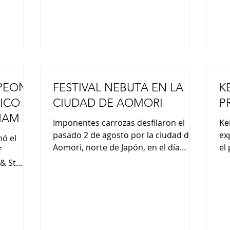
las últimas novedades “de
pr
PEONA
FESTIVAL NEBUTA EN LA
K
ICO
CIUDAD DE AOMORI
P
HAM &
Imponentes carrozas desfilaron el
Ke
pasado 2 de agosto por la ciudad de
ex
nó el
Aomori, norte de Japón, en el día
el
f
inaugural de uno de los festivales de
Pe
& St.
verano más conocidos del país. El
pr
. Siete
principal atractivo de este evento
tr
do un
anual, que atrae a cerca de un millón
ex
de visitantes, son las enormes
es
ambién
carrozas “nebuta” sobre temas tales
na
Japón en