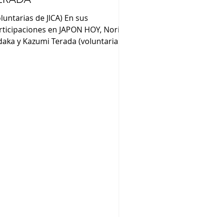
oluntarias de JICA) En sus
rticipaciones en JAPON HOY, Nori
daka y Kazumi Terada (voluntarias
 JICA) nos comentaron : “Nací en en
ogo, es muy campo, hay montañas
aguas termales” (Kazumi Terada).
quí la ciudad es grande y la gente es
y amable. Fui voluntaria de JICA en
 Colegio Nichia Gakuin donde
señé a los niños juegos, canciones
ponesas y otros ” (Kazumi Terada).
o vengo de Tokushima. Es una isla,
mbién muy campo. Es la primera
z que vine a Argen