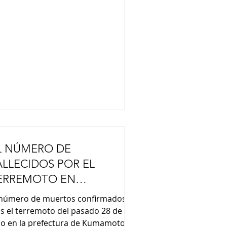
esidenta de ascendencia japonesa y
gue los pasos de su padre, Alberto,
ien fuera presidente entre 1990 y
00. Alberto Fujimori, quien falleció
ce dos años, reprimió
L NÚMERO DE
ALLECIDOS POR EL
ERREMOTO EN
UMAMOTO, ASCIENDE A
 número de muertos confirmados
4
as el terremoto del pasado 28 de
lio en la prefectura de Kumamoto