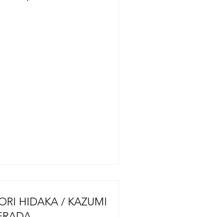
 ascendido a 34, según informó el
bierno prefectural. En respuesta al
smo de magnitud 7,1, que registró el
ximo de 7 en la escala de
tensidad sísmica japonesa, se han
bilitado unos 400 refugios de
acuación en toda la prefectura, con
pacidad para albergar a
roximadamente 10.000 personas.
gún el gobierno prefectural y otras
entes, se confirmaron cuatro mu
ORI HIDAKA / KAZUMI
ERADA