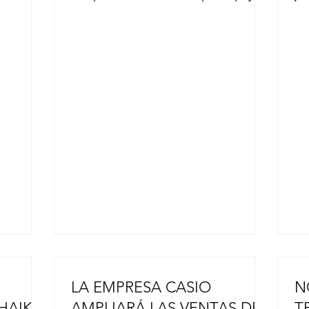
centro de
a las zonas afectadas por el fuerte
ha
la
terremoto que azotó la prefectura de
go
te
Kumamoto, antes del partido contra
si
tro
los Yokohama DeNA BayStars en el
má
to tras
Tokyo Dome el pasado 31 de julio.
in
o
Cinco jugadores de los Giants, entre
ha
agnitud
ellos los lanzadores Iori Yamasaki, de
ev
 el 28 de
27 años, y Yuji Akahoshi, de 27, el
ca
 informó
anotador del equipo Daisuke
ap
a y
Fujimura, de 37 años, oriundo de la
Se
ó al
ciudad de Kumamoto, y otros, h
fu
LA EMPRESA CASIO
N
HAIKU
AMPLIARÁ LAS VENTAS DE
T