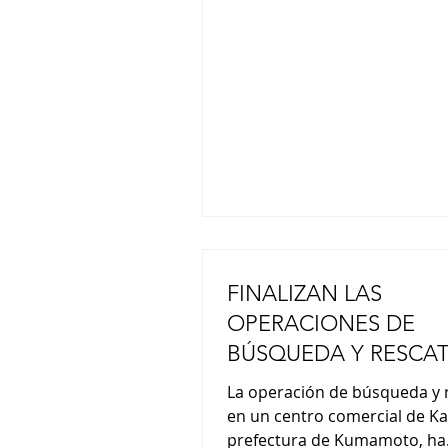
la competición, tras el triunf
Yamashita el año pasado y el
Hinako Shibuno en 2019. www
hoy.com.ar
FINALIZAN LAS
OPERACIONES DE
BÚSQUEDA Y RESCAT
EL CENTRO COMERC
La operación de búsqueda y 
KUMAMOTO
en un centro comercial de K
prefectura de Kumamoto, ha