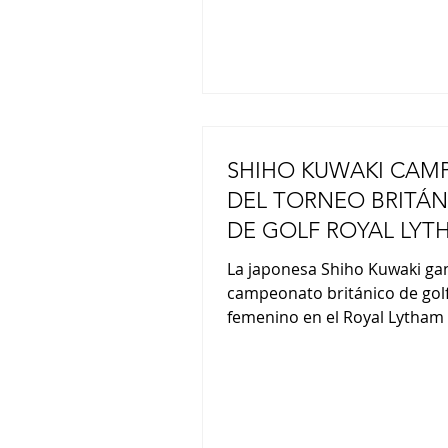
sueños e inspiración
SHIHO KUWAKI CAM
DEL TORNEO BRITÁN
DE GOLF ROYAL LYT
ST. ANNES
La japonesa Shiho Kuwaki ga
campeonato británico de gol
femenino en el Royal Lytham 
Annes Golf Club en Inglaterra
mujeres japonesas han gana
total de ocho campeonatos
importantes. Esta victoria t
supuso el tercer título para 