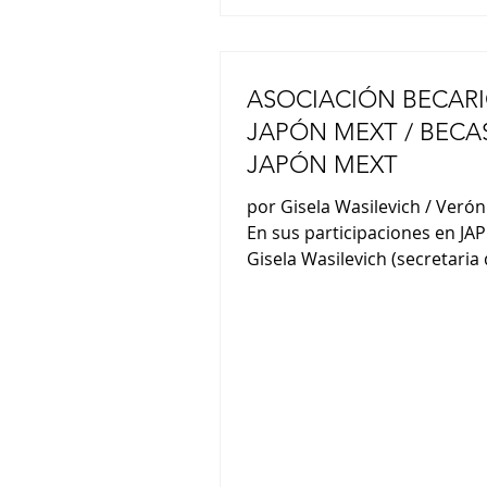
ASOCIACIÓN BECARI
JAPÓN MEXT / BECAS AL
JAPÓN MEXT
por Gisela Wasilevich / Veróni
En sus participaciones en JA
Gisela Wasilevich (secretaria 
Asoc. Becarios MEXT) y Veróni
(asesora de becas / MEXT) no
comentaron : “Somos un gru
cien exbecarios de diversos
programas de becas. El objet
perseguimos es el de fortalec
vínculos y también dar a con
nuestras experiencias, difund