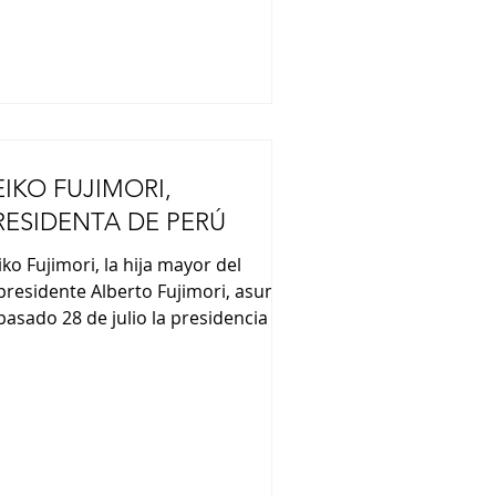
efectura, Takaichi declaró
EIKO FUJIMORI,
RESIDENTA DE PERÚ
iko Fujimori, la hija mayor del
presidente Alberto Fujimori, asumió
 pasado 28 de julio la presidencia de
rú. En su discurso de asunción
esidencial, Fujimori afirmó que
abajará para todos los peruanos,
presando su intención de
forzarse por la reconciliación
cional. Fujimori es la segunda