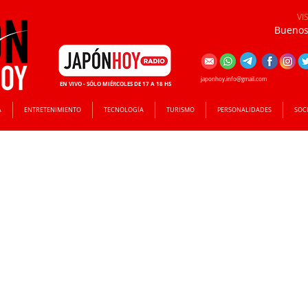
VI
Buenos 
japonhoy.info@gmail.com
EN VIVO - SÓLO MIÉRCOLES DE 17 A 18 HS
A
ENTRETENIMIENTO
TECNOLOGÍA
TURISMO
PERSONALIDADES
SOC