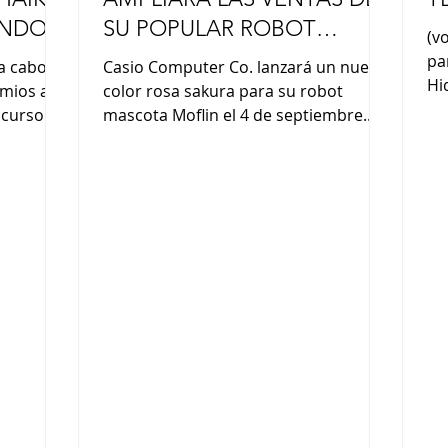
UNDO
SU POPULAR ROBOT
(v
MASCOTA “MOFLIN”
pa
a cabo la
Casio Computer Co. lanzará un nuevo
Hi
mios a
color rosa sakura para su robot
de
ncurso
mascota Moflin el 4 de septiembre.
Hy
niños del
Desde su lanzamiento en noviembre
y 
undación
de 2024, el robot ha demostrado ser
“A
en la
más popular de lo esperado, con
mu
 Japón en
ventas acumuladas que superan las
el
, con la
20 000 unidades. La empresa busca
en
ai y la
expandir las ventas tanto a nivel
ja
a empresa
nacional como internacional
“Y
de la
ofreciendo más opciones de color. El
ta
inguidos
Moflin, del tamaño de la palma de la
ve
on: Luca
mano y ligero, se caracteriza por su
pelaje suave y esponjoso (también