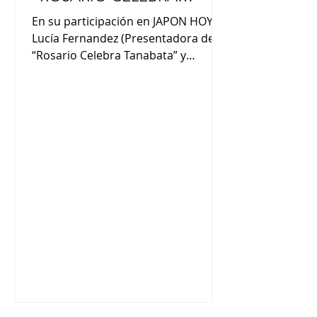
TANABATA"
En su participación en JAPON HOY,
Lucía Fernandez (Presentadora del
“Rosario Celebra Tanabata” y
locutora de “Otra Canción”} nos
comentó : “Otra Canción es un
programa de la radio Universidad
Nacional de Rosario que sale todos
los miércoles a las 20 hs. Vamos a
eventos y lugares a pedirles a las
personas que nos recomienden una
canción”. “El programa se escucha
por radio UNR en FM 103.3 y
posteriormente a través de la
plataforma IVOOX en donde
esncontrás todos los episodios”.