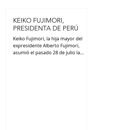
KEIKO FUJIMORI,
PRESIDENTA DE PERÚ
Keiko Fujimori, la hija mayor del
expresidente Alberto Fujimori,
asumió el pasado 28 de julio la
presidencia de Perú. En su discurso
de asunción presidencial, Fujimori
afirmó que trabajará para todos los
peruanos, expresando su intención
de esforzarse por la reconciliación
nacional. Fujimori es la segunda
presidenta de ascendencia japonesa
y sigue los pasos de su padre,
Alberto, quien fuera presidente
entre 1990 y 2000. Alberto Fujimori,
quien falleció hace dos años,