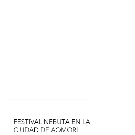
Annes Golf Club en Inglaterra. Siete
mujeres japonesas han ganado un
total de ocho campeonatos
importantes. Esta victoria también
supuso el tercer título para Japón en
la competición, tras el triunfo de
Miyu Yamashita el año pasado y el
de Hinako Shibuno en 2019.
www.japon-hoy.com.ar
FESTIVAL NEBUTA EN LA
CIUDAD DE AOMORI