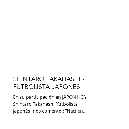
SHINTARO TAKAHASHI /
FUTBOLISTA JAPONÉS
En su participación en JAPON HOY,
Shintaro Takahashi (futbolista
japonés) nos comentó : “Nací en
Tokio y viví ahí hasta los 3 años.
Luego viví en Hiroshima hasta los 12