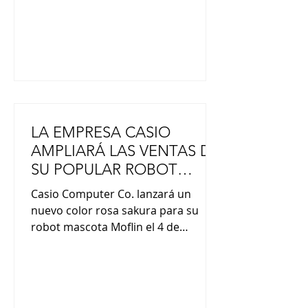
funcionarios de la Embajada
japonesa. Los distinguidos con el
“Gran Premio JAL” fueron: Luca Lu
LA EMPRESA CASIO
AMPLIARÁ LAS VENTAS DE
SU POPULAR ROBOT
MASCOTA “MOFLIN”
Casio Computer Co. lanzará un
nuevo color rosa sakura para su
robot mascota Moflin el 4 de
septiembre. Desde su lanzamiento
en noviembre de 2024, el robot ha
demostrado ser más popular de lo
esperado, con ventas acumuladas