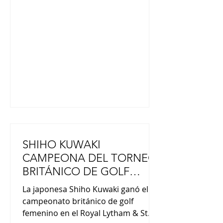
subvenciones para proyectos de
recuperación con el fin de ayudar a
reducir la carga financiera de los
municipios afectados. . Tras visitar
un centro de evacuación en Hikawa,
en la prefectura, Takaichi declaró
SHIHO KUWAKI
CAMPEONA DEL TORNEO
BRITÁNICO DE GOLF
ROYAL LYTHAM & ST.
La japonesa Shiho Kuwaki ganó el
ANNES
campeonato británico de golf
femenino en el Royal Lytham & St.