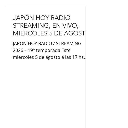
JAPÓN HOY RADIO
STREAMING, EN VIVO,
MIÉRCOLES 5 DE AGOSTO
POR RADIO LED
JAPON HOY RADIO / STREAMING
2026 – 19° temporada Este
miércoles 5 de agosto a las 17 hs.
(hora Arg.), te invitamos a un nuevo
"viaje al otro lado del mundo" a
través de Radio LED. Participan:
Shintaro Takahashi (futbolista
japonés), Stella Marís Acuña
(Concurso Internacional de Haiku /
JAL), José Aróstegui Hirano (Keiko
Fujimori presidente de Perú), junto
al equipo de Japón Hoy.. Además,
palpitaremos el “Rosario Celebra