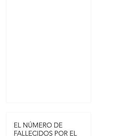
apoyar a las zonas afectadas por el
fuerte terremoto que azotó la
prefectura de Kumamoto, antes del
partido contra los Yokohama DeNA
BayStars en el Tokyo Dome el
pasado 31 de julio. Cinco jugadores
de los Giants, entre ellos los
lanzadores Iori Yamasaki, de 27
años, y Yuji Akahoshi, de 27, el
anotador del equipo Daisuke
Fujimura, de 37 años, oriundo de la
ciudad de Kumamoto, y otros, h
EL NÚMERO DE
FALLECIDOS POR EL