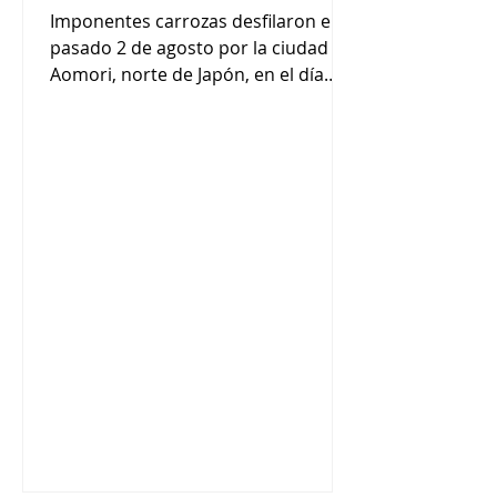
Imponentes carrozas desfilaron el
pasado 2 de agosto por la ciudad de
Aomori, norte de Japón, en el día
inaugural de uno de los festivales de
verano más conocidos del país. El
principal atractivo de este evento
anual, que atrae a cerca de un
millón de visitantes, son las
enormes carrozas “nebuta” sobre
temas tales como guerreros
históricos y figuras mitológicas. En la
primera jornada del festival de este
año, 16 carrozas, cada una de unos
5 metros de altura, desfilaron y reco