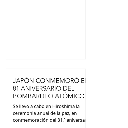
combatir por el gobierno”. “En el
mensaje presidencial marcó su
propia línea, su propio liderazgo. No
hizo mención a su padre. El
precedente de su p
JAPÓN CONMEMORÓ EL
81 ANIVERSARIO DEL
BOMBARDEO ATÓMICO
DE HIROSHIMA
Se llevó a cabo en Hiroshima la
ceremonia anual de la paz, en
conmemoración del 81.º aniversario
del bombardeo atómico. Es una