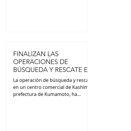
reprimió
FINALIZAN LAS
OPERACIONES DE
BÚSQUEDA Y RESCATE EN
EL CENTRO COMERCIAL
La operación de búsqueda y rescate
EN KUMAMOTO
en un centro comercial de Kashima,
prefectura de Kumamoto, ha
concluido, según informó el centro
de respuesta ante desastres de la
prefectura de Kumamoto. Siete
personas murieron en el centro
comercial Aeon Mall Kumamoto tras