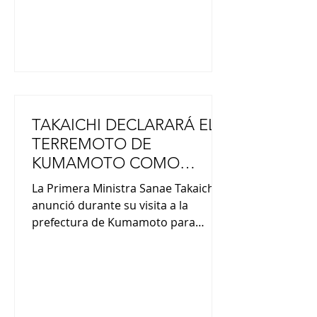
Tanabata” y presentaremos las
últimas novedades “de
TAKAICHI DECLARARÁ EL
TERREMOTO DE
KUMAMOTO COMO
DESASTRE DE EXTREMA
La Primera Ministra Sanae Takaichi
GRAVEDAD
anunció durante su visita a la
prefectura de Kumamoto para
inspeccionar los daños, un plan para
declarar el terremoto de la semana
pasada en dicha prefectura como un
desastre de extrema gravedad. Con
este plan, el gobierno aumentará las