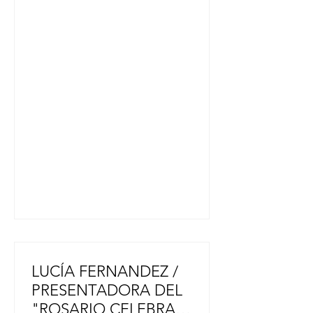
años y posteriormente en
Yokohama hasta la actualidad.
Desde los 3 años juego al fútbol en
un club en Japón. Me gusta más el
fútbol que el béisbol”. ”Jugaba al
fútbol en Japón pero siempre me
llamaba la atención el fútbol
argentino por la pasión que tienen
por el deporte y por ser el mejor del
mundo. Por eso q
LUCÍA FERNANDEZ /
PRESENTADORA DEL
"ROSARIO CELEBRA