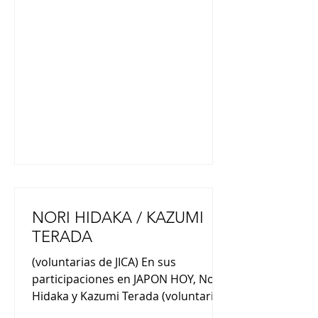
que superan las 20 000 unidades. La
empresa busca expandir las ventas
tanto a nivel nacional como
internacional ofreciendo más
opciones de color. El Moflin, del
tamaño de la palma de la mano y
ligero, se caracteriza por su pelaje
suave y esponjoso (también
NORI HIDAKA / KAZUMI
TERADA
(voluntarias de JICA) En sus
participaciones en JAPON HOY, Nori
Hidaka y Kazumi Terada (voluntarias
de JICA) nos comentaron : “Nací en