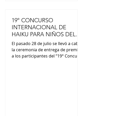
19° CONCURSO
INTERNACIONAL DE
HAIKU PARA NIÑOS DEL
MUNDO
El pasado 28 de julio se llevó a cabo
la ceremonia de entrega de premios
a los participantes del “19° Concurso
Internacional de Haiku para niños
del mundo” organizado por la
Fundación JAL. La premiación se
realizó en la residencia del
Embajador de Japón en Argentina,
Yoshitaka Hoshino, con la
coordinación del Instituto Tozai y la
presencia de miembros de la
empresa Japan Airlines y