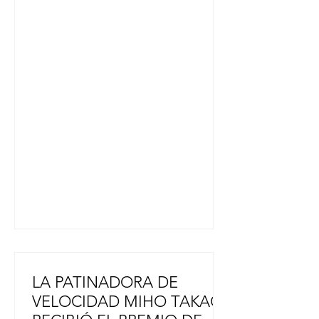
fecha en la que gente de todo Japón
hace una pausa para recordar a las
víctimas. Hiroshima quedó en
silencio a las 8:15 a. m., hora a la que
Estados Unidos lanzó la bomba en
1945. El calor y la radiación
generados por la explosión
devastaron la ciudad y causaron la
muerte de unas 140.000 personas
ese año. Muchos de los
supervivientes contrajeron cánce
LA PATINADORA DE
VELOCIDAD MIHO TAKAGI