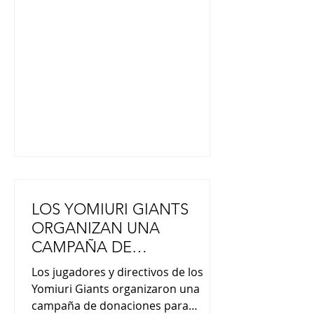
una explosión que se produjo
después del terremoto de magnitud
7,1 que sacudió la prefectura el 28
de julio. El gobierno prefectural
informó que la operación de
búsqueda y rescate a gran escala
concluyó al mediodía del
LOS YOMIURI GIANTS
ORGANIZAN UNA
CAMPAÑA DE
DONACIONES EN AYUDA
Los jugadores y directivos de los
A KUMAMOTO
Yomiuri Giants organizaron una
campaña de donaciones para