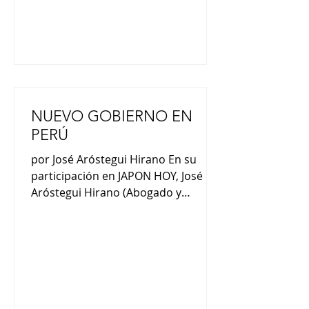
historias. El haiku no
NUEVO GOBIERNO EN
PERÚ
por José Aróstegui Hirano En su
participación en JAPON HOY, José
Aróstegui Hirano (Abogado y
Consultor en Derecho) nos comentó
: “El tema de la economía se
mantiene estable, con un dólar
estable hace muchísimos años, así el
costo de vida se está manteniendo.
El otro tema es el crecimiento de la
inseguridad ciudadana. Es un reto a