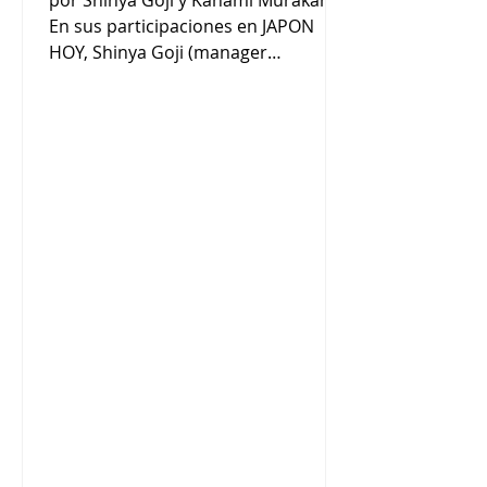
por Shinya Goji y Kanami Murakami
En sus participaciones en JAPON
HOY, Shinya Goji (manager
Fundación JAL) y Kanami Murakami
(Ejecutiva de ventas de JAL) nos
comentaron : “Somos Líneas Aéreas
Japonesa, JAL. Somos una aerolíneas
de cinco estrellas” (Kanami
Murakami). “La Fundación JAL es una
fundación de interés público sin
fines de lucro establecido en 1990
para promover las actividades de
contribución social de JAL” (Shinya
Goji). “La Fundación realiza
básicamente cuatro act