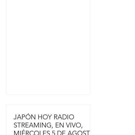
Premio de Honor del Pueblo. Creado
en 1977, el premio se ha otorgado
hasta la fecha a 27 personas y a un
grupo, lo que convierte a Takagi en
el vigésimo octavo galardonado
individual. En la ceremonia de
entrega de premios celebrada en la
Oficina del Primer Ministro, la
Primera Ministra Sanae Takaichi dijo:
"Ustedes han traído sueños e
inspiración
JAPÓN HOY RADIO
STREAMING, EN VIVO,
MIÉRCOLES 5 DE AGOSTO