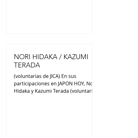
tamaño de la palma de la mano y
ligero, se caracteriza por su pelaje
suave y esponjoso (también
NORI HIDAKA / KAZUMI
TERADA
(voluntarias de JICA) En sus
participaciones en JAPON HOY, Nori
Hidaka y Kazumi Terada (voluntarias
de JICA) nos comentaron : “Nací en
en Hyogo, es muy campo, hay
montañas y aguas termales”
(Kazumi Terada). “Aquí la ciudad es
grande y la gente es muy amable. Fui
voluntaria de JICA en el Colegio