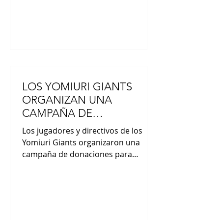
búsqueda y rescate a gran escala
concluyó al mediodía del
LOS YOMIURI GIANTS
ORGANIZAN UNA
CAMPAÑA DE
DONACIONES EN AYUDA
Los jugadores y directivos de los
A KUMAMOTO
Yomiuri Giants organizaron una
campaña de donaciones para
apoyar a las zonas afectadas por el
fuerte terremoto que azotó la
prefectura de Kumamoto, antes del
partido contra los Yokohama DeNA
BayStars en el Tokyo Dome el