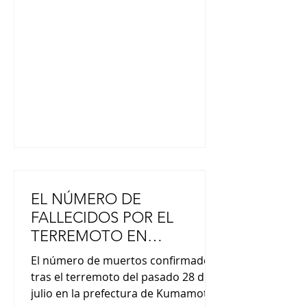
pasado 31 de julio. Cinco jugadores
de los Giants, entre ellos los
lanzadores Iori Yamasaki, de 27
años, y Yuji Akahoshi, de 27, el
anotador del equipo Daisuke
Fujimura, de 37 años, oriundo de la
ciudad de Kumamoto, y otros, h
EL NÚMERO DE
FALLECIDOS POR EL
TERREMOTO EN
KUMAMOTO, ASCIENDE A
El número de muertos confirmados
34
tras el terremoto del pasado 28 de
julio en la prefectura de Kumamoto