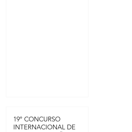
ha ascendido a 34, según informó el
gobierno prefectural. En respuesta
al sismo de magnitud 7,1, que
registró el máximo de 7 en la escala
de intensidad sísmica japonesa, se
han habilitado unos 400 refugios de
evacuación en toda la prefectura,
con capacidad para albergar a
aproximadamente 10.000 personas.
Según el gobierno prefectural y
otras fuentes, se confirmaron
cuatro mu
19° CONCURSO
INTERNACIONAL DE