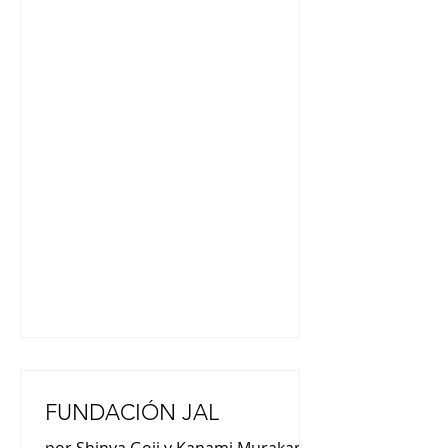
la Asoc. Becarios MEXT) y Verónica
Irei (asesora de becas / MEXT) nos
comentaron : “Somos un grupo de
cien exbecarios de diversos
programas de becas. El objetivo que
perseguimos es el de fortalecer los
vínculos y también dar a conocer
nuestras experiencias, difundir las
becas y también difundir todos los
conocimientos que fuimos
generando y aprendiendo en Japón”
(Gisela
FUNDACIÓN JAL