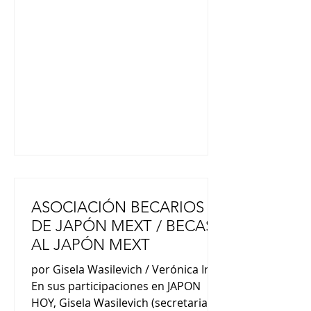
Nichia Gakuin donde enseñé a los
niños juegos, canciones japonesas y
otros ” (Kazumi Terada). “Yo vengo
de Tokushima. Es una isla, también
muy campo. Es la primera vez que
vine a Argen
ASOCIACIÓN BECARIOS
DE JAPÓN MEXT / BECAS
AL JAPÓN MEXT
por Gisela Wasilevich / Verónica Irei
En sus participaciones en JAPON
HOY, Gisela Wasilevich (secretaria de