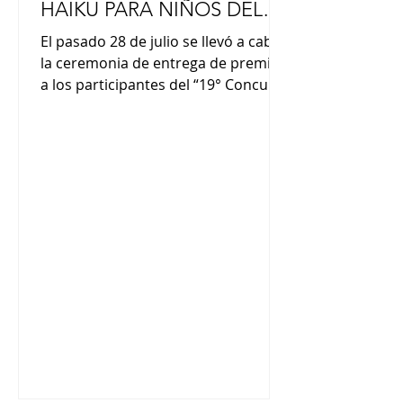
HAIKU PARA NIÑOS DEL
MUNDO
El pasado 28 de julio se llevó a cabo
la ceremonia de entrega de premios
a los participantes del “19° Concurso
Internacional de Haiku para niños
del mundo” organizado por la
Fundación JAL. La premiación se
realizó en la residencia del
Embajador de Japón en Argentina,
Yoshitaka Hoshino, con la
coordinación del Instituto Tozai y la
presencia de miembros de la
empresa Japan Airlines y
funcionarios de la Embajada
japonesa. Los distinguidos con el
“Gran Premio JAL” fueron: Luca Lu