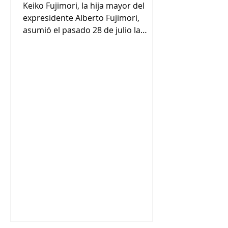
Keiko Fujimori, la hija mayor del
expresidente Alberto Fujimori,
asumió el pasado 28 de julio la
presidencia de Perú. En su discurso
de asunción presidencial, Fujimori
afirmó que trabajará para todos los
peruanos, expresando su intención
de esforzarse por la reconciliación
nacional. Fujimori es la segunda
presidenta de ascendencia japonesa
y sigue los pasos de su padre,
Alberto, quien fuera presidente
entre 1990 y 2000. Alberto Fujimori,
quien falleció hace dos años,
reprimió