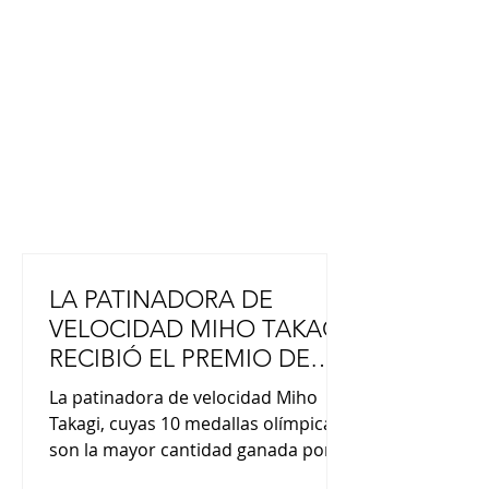
LA PATINADORA DE
VELOCIDAD MIHO TAKAGI
RECIBIÓ EL PREMIO DE
HONOR DEL PUEBLO
La patinadora de velocidad Miho
Takagi, cuyas 10 medallas olímpicas
son la mayor cantidad ganada por
una mujer japonesa, recibió el