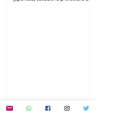
Kumamoto el 28 de julio por la
mañana. Hace diez años, la
prefectura experimentó dos
temblores de intensidad 7 durante
la misma actividad sísmica, algo
inédito desde que comenzaron las
observaciones sismológicas en
Japón. Tras el terremoto se
produjeron derrumbes de edificios
principalmente en la parte sur de la
prefectura, y el centro comercial
Aeon Mall Kumamoto en Kashima
sufrió g
JAPÓN HOY RADIO
STREAMING, EN VIVO,