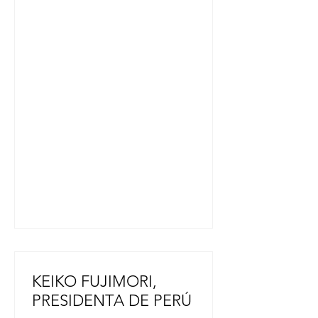
principal atractivo de este evento
anual, que atrae a cerca de un
millón de visitantes, son las
enormes carrozas “nebuta” sobre
temas tales como guerreros
históricos y figuras mitológicas. En la
primera jornada del festival de este
año, 16 carrozas, cada una de unos
5 metros de altura, desfilaron y reco
KEIKO FUJIMORI,
PRESIDENTA DE PERÚ