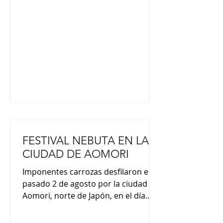
la competición, tras el triunfo de
Miyu Yamashita el año pasado y el
de Hinako Shibuno en 2019.
www.japon-hoy.com.ar
FESTIVAL NEBUTA EN LA
CIUDAD DE AOMORI
Imponentes carrozas desfilaron el
pasado 2 de agosto por la ciudad de
Aomori, norte de Japón, en el día
inaugural de uno de los festivales de
verano más conocidos del país. El