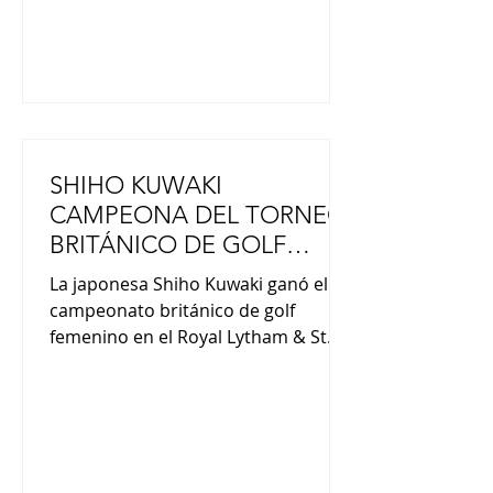
en la prefectura, Takaichi declaró
SHIHO KUWAKI
CAMPEONA DEL TORNEO
BRITÁNICO DE GOLF
ROYAL LYTHAM & ST.
La japonesa Shiho Kuwaki ganó el
ANNES
campeonato británico de golf
femenino en el Royal Lytham & St.
Annes Golf Club en Inglaterra. Siete
mujeres japonesas han ganado un
total de ocho campeonatos
importantes. Esta victoria también
supuso el tercer título para Japón en