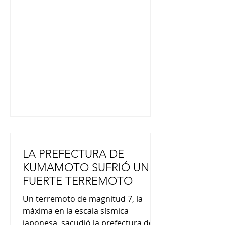
Gabinete, Minoru Kihara, declaró en
una rueda de prensa: "Ella logró una
hazaña histórica que pasará a la
historia, trayendo sueños e
inspiración a la gente y una brillante
esperanza y coraje a la sociedad".
www.japon-hoy.com.ar
LA PREFECTURA DE
KUMAMOTO SUFRIÓ UN
FUERTE TERREMOTO
Un terremoto de magnitud 7, la
máxima en la escala sísmica
japonesa, sacudió la prefectura de