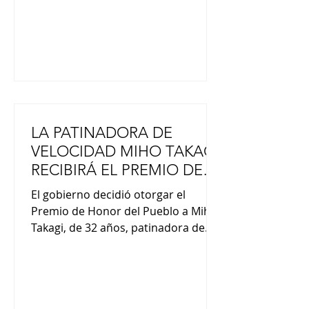
muertes para determinar si
estuvieron relacionadas con el
terremoto. www.japon-ho
LA PATINADORA DE
VELOCIDAD MIHO TAKAGI
RECIBIRÁ EL PREMIO DE
HONOR DEL PUEBLO
El gobierno decidió otorgar el
Premio de Honor del Pueblo a Miho
Takagi, de 32 años, patinadora de
velocidad que ganó 10 medallas en
los Juegos Olímpicos de Invierno, la
mayor cantidad obtenida por un
atleta japonés. El secretario jefe del