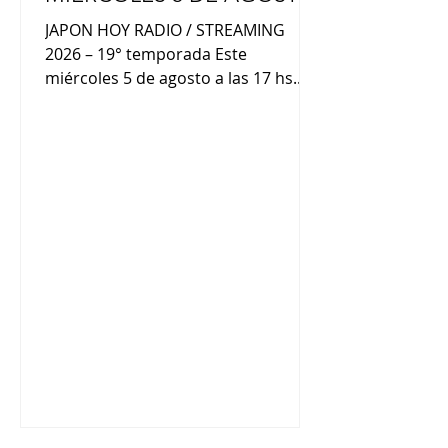
POR RADIO LED
JAPON HOY RADIO / STREAMING
2026 – 19° temporada Este
miércoles 5 de agosto a las 17 hs.
(hora Arg.), te invitamos a un nuevo
"viaje al otro lado del mundo" a
través de Radio LED. Participan:
Shintaro Takahashi (futbolista
japonés), Stella Marís Acuña
(Concurso Internacional de Haiku /
JAL), José Aróstegui Hirano (Keiko
Fujimori presidente de Perú), junto
al equipo de Japón Hoy.. Además,
palpitaremos el “Rosario Celebra
Tanabata” y presentaremos las
últimas novedades “de