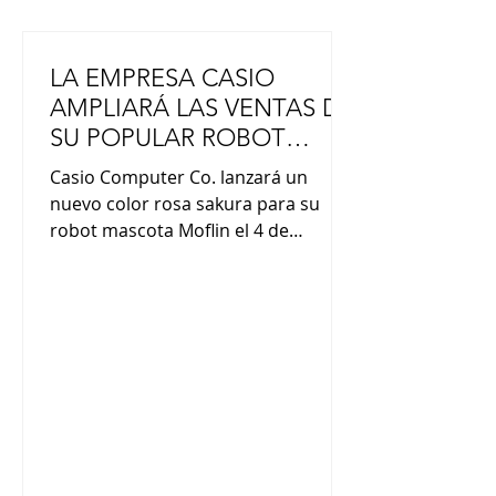
LA EMPRESA CASIO
AMPLIARÁ LAS VENTAS DE
SU POPULAR ROBOT
MASCOTA “MOFLIN”
Casio Computer Co. lanzará un
nuevo color rosa sakura para su
robot mascota Moflin el 4 de
septiembre. Desde su lanzamiento
en noviembre de 2024, el robot ha
demostrado ser más popular de lo
esperado, con ventas acumuladas
que superan las 20 000 unidades. La
empresa busca expandir las ventas
tanto a nivel nacional como
internacional ofreciendo más
opciones de color. El Moflin, del