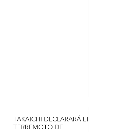
(hora Arg.), te invitamos a un nuevo
"viaje al otro lado del mundo" a
través de Radio LED. Participan:
Shintaro Takahashi (futbolista
japonés), Stella Marís Acuña
(Concurso Internacional de Haiku /
JAL), José Aróstegui Hirano (Keiko
Fujimori presidente de Perú), junto
al equipo de Japón Hoy.. Además,
palpitaremos el “Rosario Celebra
Tanabata” y presentaremos las
últimas novedades “de
TAKAICHI DECLARARÁ EL
TERREMOTO DE