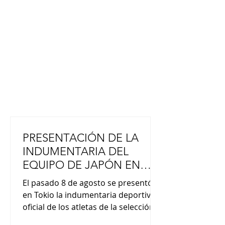
PRESENTACIÓN DE LA
INDUMENTARIA DEL
EQUIPO DE JAPÓN EN
LOS JUEGOS ASIÁTICOS Y
El pasado 8 de agosto se presentó
PARALÍMPICOS
en Tokio la indumentaria deportiva
oficial de los atletas de la selección
nacional japonesa que competirán