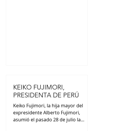
temas tales como guerreros
históricos y figuras mitológicas. En la
primera jornada del festival de este
año, 16 carrozas, cada una de unos
5 metros de altura, desfilaron y reco
KEIKO FUJIMORI,
PRESIDENTA DE PERÚ
Keiko Fujimori, la hija mayor del
expresidente Alberto Fujimori,
asumió el pasado 28 de julio la
presidencia de Perú. En su discurso