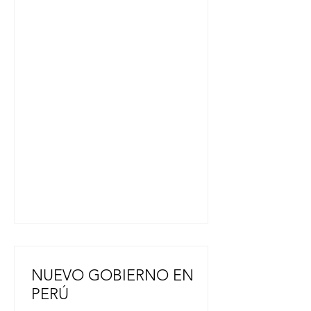
significado es oriente y occidente. En
el grupo de los fundadores había
japoneses y argentinos que
trabajábamos ambas culturas. Entre
los objetivos principales de la
fundación es la compresión de la
cultura”. “En lo que es occidente y en
especial la poesía en idioma
español, los poemas cuentan
historias. El haiku no
NUEVO GOBIERNO EN
PERÚ