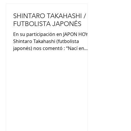
SHINTARO TAKAHASHI /
FUTBOLISTA JAPONÉS
En su participación en JAPON HOY,
Shintaro Takahashi (futbolista
japonés) nos comentó : “Nací en
Tokio y viví ahí hasta los 3 años.
Luego viví en Hiroshima hasta los 12
años y posteriormente en
Yokohama hasta la actualidad.
Desde los 3 años juego al fútbol en
un club en Japón. Me gusta más el
fútbol que el béisbol”. ”Jugaba al
fútbol en Japón pero siempre me
llamaba la atención el fútbol
argentino por la pasión que tienen
por el deporte y por ser el mejor del