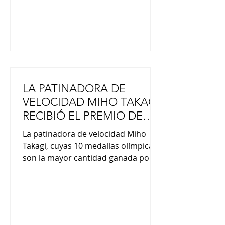
ese año. Muchos de los
supervivientes contrajeron cánce
LA PATINADORA DE
VELOCIDAD MIHO TAKAGI
RECIBIÓ EL PREMIO DE
HONOR DEL PUEBLO
La patinadora de velocidad Miho
Takagi, cuyas 10 medallas olímpicas
son la mayor cantidad ganada por
una mujer japonesa, recibió el
Premio de Honor del Pueblo. Creado
en 1977, el premio se ha otorgado
hasta la fecha a 27 personas y a un
grupo, lo que convierte a Takagi en