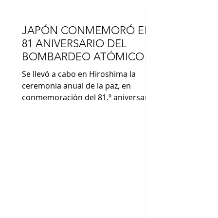
JAPÓN CONMEMORÓ EL
81 ANIVERSARIO DEL
BOMBARDEO ATÓMICO
DE HIROSHIMA
Se llevó a cabo en Hiroshima la
ceremonia anual de la paz, en
conmemoración del 81.º aniversario
del bombardeo atómico. Es una
fecha en la que gente de todo Japón
hace una pausa para recordar a las
víctimas. Hiroshima quedó en
silencio a las 8:15 a. m., hora a la que
Estados Unidos lanzó la bomba en
1945. El calor y la radiación
generados por la explosión
devastaron la ciudad y causaron la
muerte de unas 140.000 personas