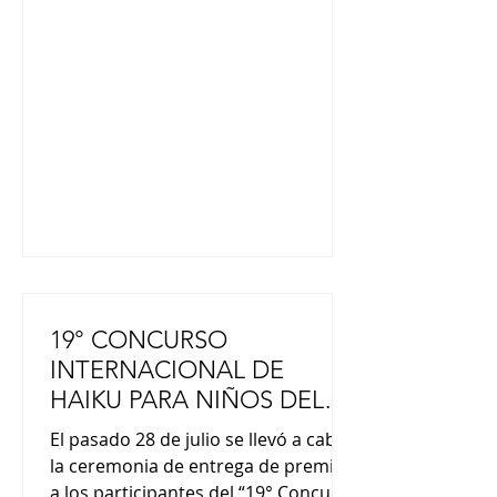
de intensidad sísmica japonesa, se
han habilitado unos 400 refugios de
evacuación en toda la prefectura,
con capacidad para albergar a
aproximadamente 10.000 personas.
Según el gobierno prefectural y
otras fuentes, se confirmaron
cuatro mu
19° CONCURSO
INTERNACIONAL DE
HAIKU PARA NIÑOS DEL
MUNDO
El pasado 28 de julio se llevó a cabo
la ceremonia de entrega de premios
a los participantes del “19° Concurso