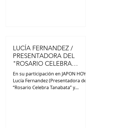
mundo. Por eso q
LUCÍA FERNANDEZ /
PRESENTADORA DEL
"ROSARIO CELEBRA
TANABATA"
En su participación en JAPON HOY,
Lucía Fernandez (Presentadora del
“Rosario Celebra Tanabata” y
locutora de “Otra Canción”} nos
comentó : “Otra Canción es un
programa de la radio Universidad
Nacional de Rosario que sale todos
los miércoles a las 20 hs. Vamos a