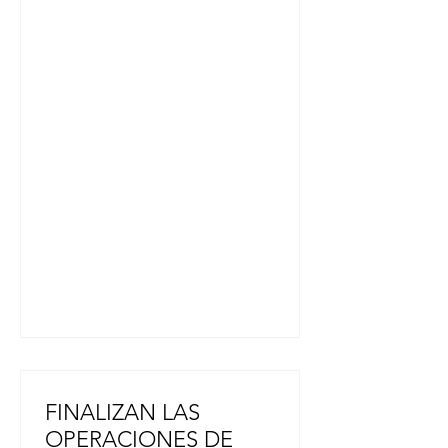
de asunción presidencial, Fujimori
afirmó que trabajará para todos los
peruanos, expresando su intención
de esforzarse por la reconciliación
nacional. Fujimori es la segunda
presidenta de ascendencia japonesa
y sigue los pasos de su padre,
Alberto, quien fuera presidente
entre 1990 y 2000. Alberto Fujimori,
quien falleció hace dos años,
reprimió
FINALIZAN LAS
OPERACIONES DE