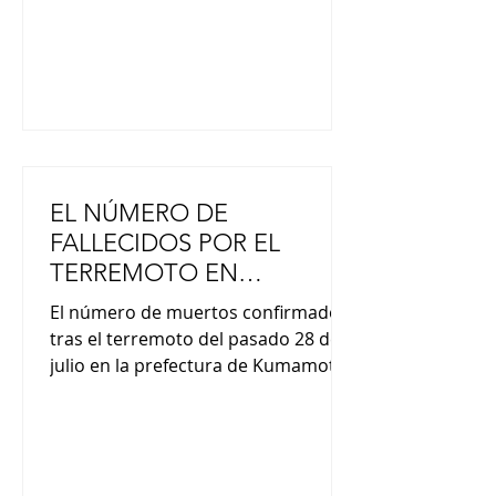
anotador del equipo Daisuke
Fujimura, de 37 años, oriundo de la
ciudad de Kumamoto, y otros, h
EL NÚMERO DE
FALLECIDOS POR EL
TERREMOTO EN
KUMAMOTO, ASCIENDE A
El número de muertos confirmados
34
tras el terremoto del pasado 28 de
julio en la prefectura de Kumamoto
ha ascendido a 34, según informó el
gobierno prefectural. En respuesta
al sismo de magnitud 7,1, que
registró el máximo de 7 en la escala