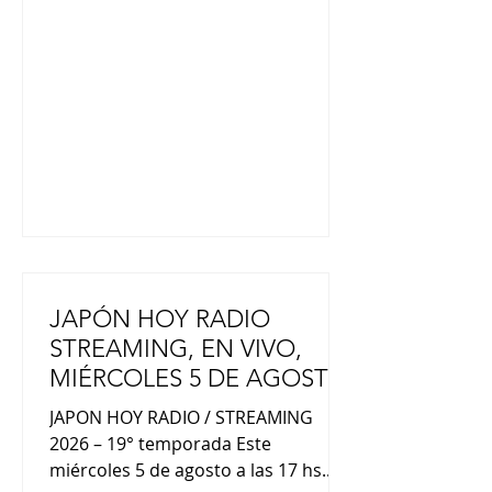
el vigésimo octavo galardonado
individual. En la ceremonia de
entrega de premios celebrada en la
Oficina del Primer Ministro, la
Primera Ministra Sanae Takaichi dijo:
"Ustedes han traído sueños e
inspiración
JAPÓN HOY RADIO
STREAMING, EN VIVO,
MIÉRCOLES 5 DE AGOSTO
POR RADIO LED
JAPON HOY RADIO / STREAMING
2026 – 19° temporada Este
miércoles 5 de agosto a las 17 hs.