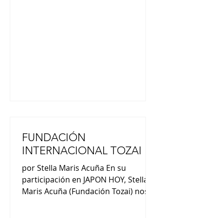
eventos y lugares a pedirles a las
personas que nos recomienden una
canción”. “El programa se escucha
por radio UNR en FM 103.3 y
posteriormente a través de la
plataforma IVOOX en donde
esncontrás todos los episodios”.
FUNDACIÓN
INTERNACIONAL TOZAI
por Stella Maris Acuña En su
participación en JAPON HOY, Stella
Maris Acuña (Fundación Tozai) nos
comentó : “La palabra Tozai en
japonés tiene dos ideogramas y su