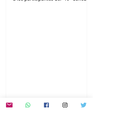
Internacional de Haiku para niños
del mundo” organizado por la
Fundación JAL. La premiación se
realizó en la residencia del
Embajador de Japón en Argentina,
Yoshitaka Hoshino, con la
coordinación del Instituto Tozai y la
presencia de miembros de la
empresa Japan Airlines y
funcionarios de la Embajada
japonesa. Los distinguidos con el
“Gran Premio JAL” fueron: Luca Lu
LA EMPRESA CASIO
AMPLIARÁ LAS VENTAS DE