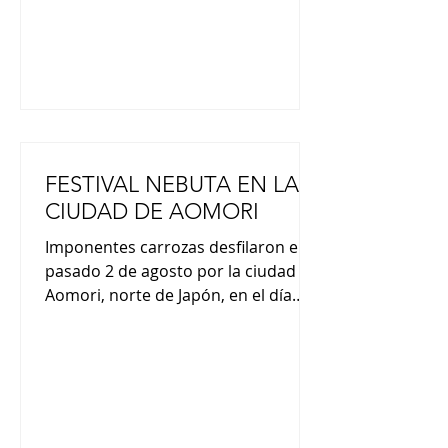
FESTIVAL NEBUTA EN LA
CIUDAD DE AOMORI
Imponentes carrozas desfilaron el
pasado 2 de agosto por la ciudad de
Aomori, norte de Japón, en el día
inaugural de uno de los festivales de
verano más conocidos del país. El
principal atractivo de este evento
anual, que atrae a cerca de un
millón de visitantes, son las
enormes carrozas “nebuta” sobre