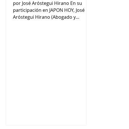
por José Aróstegui Hirano En su
participación en JAPON HOY, José
Aróstegui Hirano (Abogado y
Consultor en Derecho) nos comentó
: “El tema de la economía se
mantiene estable, con un dólar
estable hace muchísimos años, así el
costo de vida se está manteniendo.
El otro tema es el crecimiento de la
inseguridad ciudadana. Es un reto a
combatir por el gobierno”. “En el
mensaje presidencial marcó su
propia línea, su propio liderazgo. No
hizo mención a su padre. El
precedente de su p