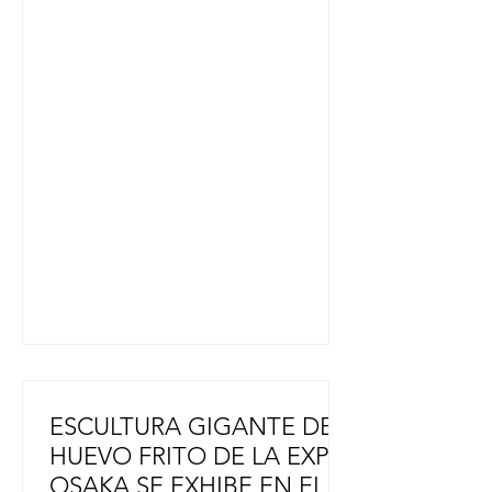
en los próximos Juegos Asiáticos y
Juegos Paralímpicos Asiáticos. El
diseño incorpora motivos de llamas
rojas que representan la pasión del
equipo, junto con ondas de agua
que simbolizan la belleza tradicional
japonesa, al tiempo que prioriza la
facilidad de movimiento y la
comodidad. Shigeyuki Nakarai, que
compite en breakdance en los J
ESCULTURA GIGANTE DE
HUEVO FRITO DE LA EXPO
OSAKA SE EXHIBE EN EL