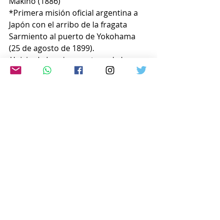
Makino (1886)
*Primera misión oficial argentina a 
Japón con el arribo de la fragata 
Sarmiento al puerto de Yokohama 
(25 de agosto de 1899).
*Inicio de la primera etapa de la 
inmigración japonesa a Argentina 
(1908).
*Aceptación como representante 
diplomático del Japón al Sr. Hioki Eki 
Shogoi (11 de mayo de 1910).
*Apertura del primer consulado 
argentino en Japón (1903)
*Creación de la Embajada Argentina 
en Tokio (1952)
*Primera visita de un presidente 
argentino (Arturo Frondizi) a Japón 
en visita de Estado (1961).