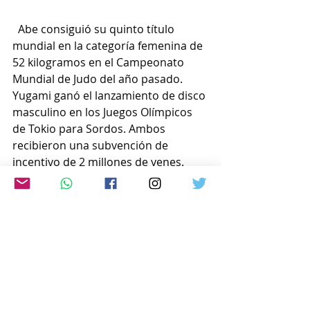
  Abe consiguió su quinto título 
mundial en la categoría femenina de 
52 kilogramos en el Campeonato 
Mundial de Judo del año pasado. 
Yugami ganó el lanzamiento de disco 
masculino en los Juegos Olímpicos 
de Tokio para Sordos. Ambos 
recibieron una subvención de 
incentivo de 2 millones de yenes. 
También se entregaron 
subvenciones de 3 millones de yenes 
a la Federación Japonesa de Judo y a 
la Asociación Japonesa de Atletismo 
para Sordos.
www.japon-hoy.com.ar