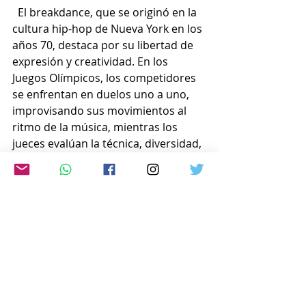
  El breakdance, que se originó en la 
cultura hip-hop de Nueva York en los 
años 70, destaca por su libertad de 
expresión y creatividad. En los 
Juegos Olímpicos, los competidores 
se enfrentan en duelos uno a uno, 
improvisando sus movimientos al 
ritmo de la música, mientras los 
jueces evalúan la técnica, diversidad, 
originalidad y musicalidad de sus 
actuaciones.
Este debut en París marca un hito 
para la disciplina que ha ganado 
reconocimiento global como un 
deporte que combina arte y mucha 
gimnasia.
www.japon-hoy.com.ar