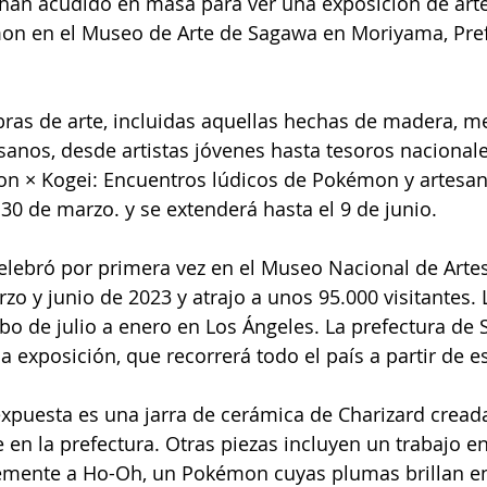
 han acudido en masa para ver una exposición de art
on en el Museo de Arte de Sagawa en Moriyama, Pref
bras de arte, incluidas aquellas hechas de madera, met
sanos, desde artistas jóvenes hasta tesoros nacionales
n × Kogei: Encuentros lúdicos de Pokémon y artesaní
 30 de marzo. y se extenderá hasta el 9 de junio.
celebró por primera vez en el Museo Nacional de Arte
o y junio de 2023 y atrajo a unos 95.000 visitantes. L
bo de julio a enero en Los Ángeles. La prefectura de S
a exposición, que recorrerá todo el país a partir de e
expuesta es una jarra de cerámica de Charizard cread
en la prefectura. Otras piezas incluyen un trabajo 
emente a Ho-Oh, un Pokémon cuyas plumas brillan en 