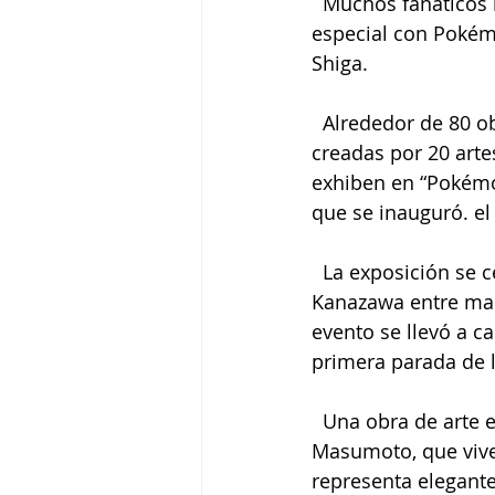
  Muchos fanáticos
especial con Pokém
Shiga.
  Alrededor de 80 o
creadas por 20 arte
exhiben en “Pokémo
que se inauguró. el
  La exposición se 
Kanazawa entre marz
evento se llevó a ca
primera parada de l
  Una obra de arte 
Masumoto, que vive 
representa elegant