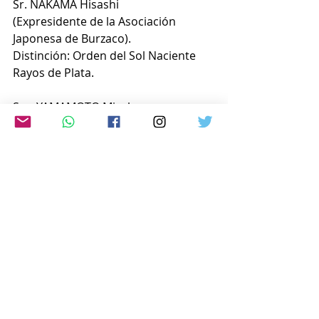
Sr. NAKAMA Hisashi
(Expresidente de la Asociación 
Japonesa de Burzaco).
Distinción: Orden del Sol Naciente 
Rayos de Plata.
Sra. YAMAMOTO Misako
(Representante de Ryukyu Buyou – 
estilo Tamagusuku Tsubura No Kai – 
filial Argentina-)
Distinción: Orden del Sol Naciente 
Rayos de Plata.
www.japon-hoy.com.ar
Comentarios