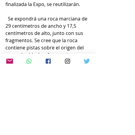
finalizada la Expo, se reutilizarán.
  Se expondrá una roca marciana de 
29 centímetros de ancho y 17,5 
centímetros de alto, junto con sus 
fragmentos. Se cree que la roca 
contiene pistas sobre el origen del 
agua y la vida. Los fragmentos 
estarán incrustados en la pared para 
que los visitantes puedan tocarlos.
  En la sección “Enciclopedia de Hello 
Kitty × Algas” se presentarán las 
algas como una posible solución a 
los problemas relacionados con el 
calentamiento global y la 
alimentación, y se han elegido 32 
especies para convertirse en 
motivos de los disfraces de las 