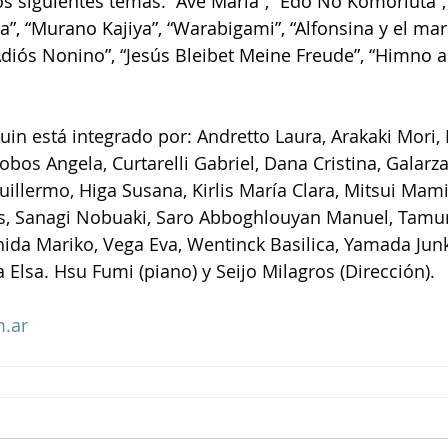
los siguientes temas: “Ave María”, “Edo No Komoriuta”,
”, “Murano Kajiya”, “Warabigami”, “Alfonsina y el mar”
diós Nonino”, “Jesús Bleibet Meine Freude”, “Himno a l
uin está integrado por: Andretto Laura, Arakaki Mori, 
bos Angela, Curtarelli Gabriel, Dana Cristina, Galarza 
uillermo, Higa Susana, Kirlis María Clara, Mitsui Mam
és, Sanagi Nobuaki, Saro Abboghlouyan Manuel, Tamur
ida Mariko, Vega Eva, Wentinck Basilica, Yamada Junk
 Elsa. Hsu Fumi (piano) y Seijo Milagros (Dirección).
.ar