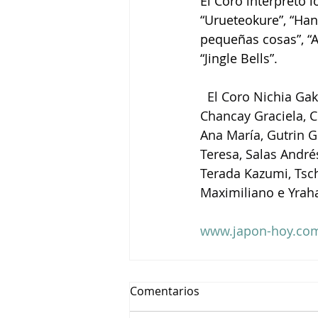
El Coro interpretó 
“Urueteokure”, “Hana
pequeñas cosas”, “A
“Jingle Bells”.
El Coro Nichia Gak
Chancay Graciela, Co
Ana María, Gutrin G
Teresa, Salas Andr
Terada Kazumi, Tsch
Maximiliano e Yraha
www.japon-hoy.com
Comentarios