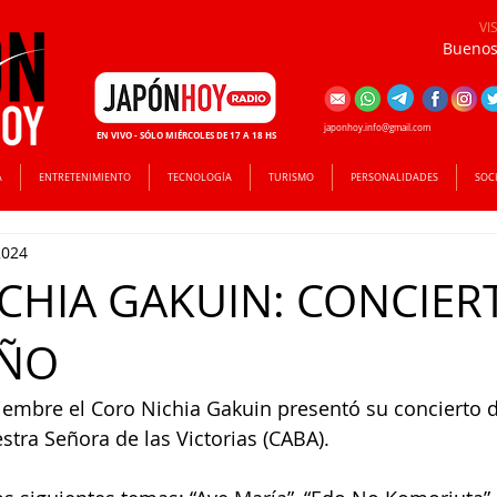
VI
Buenos 
japonhoy.info@gmail.com
EN VIVO - SÓLO MIÉRCOLES DE 17 A 18 HS
A
ENTRETENIMIENTO
TECNOLOGÍA
TURISMO
PERSONALIDADES
SOC
2024
CHIA GAKUIN: CONCIER
AÑO
stra Señora de las Victorias (CABA).