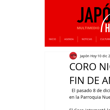
MULTIMEDIO
INICIO
AGENDA
NOTICIAS
CULTUR
Japón Hoy
10 dic 
CORO NI
FIN DE 
  El pasado 8 de diciembre el Coro Nichia Gakuin presentó su concierto de fin de año 
en la Parroquia Nue