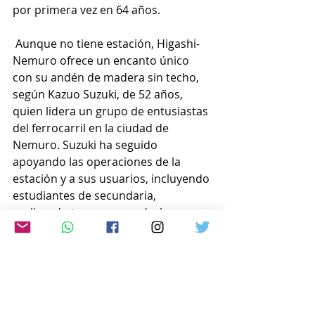
por primera vez en 64 años.
 Aunque no tiene estación, Higashi-
Nemuro ofrece un encanto único 
con su andén de madera sin techo, 
según Kazuo Suzuki, de 52 años, 
quien lidera un grupo de entusiastas 
del ferrocarril en la ciudad de 
Nemuro. Suzuki ha seguido 
apoyando las operaciones de la 
estación y a sus usuarios, incluyendo 
estudiantes de secundaria, 
realizando tareas como desbrozar 
en primavera y retirar la nieve en 
invierno.
 El último día se entregaron postales 
conmemorativas a los pasajeros y 
los miembros del grupo y los 