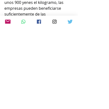
unos 900 yenes el kilogramo, las 
empresas pueden beneficiarse 
suficientemente de las 
importaciones, dijeron las fuentes.
  El sistema bajo el cual el gobierno 
compra arroz extranjero se 
denomina sistema de acceso 
mínimo, que fue implementado en 
1995.
  Del cupo actual de importación de 
arroz de 770.000 toneladas, la 
importación de arroz de uso general 
para alimentos básicos está limitada 
a 100.000 toneladas. El arroz 
importado por el gobierno se agotó 
en el año fiscal 2024 por primera vez 
en siete años debido a una mala 