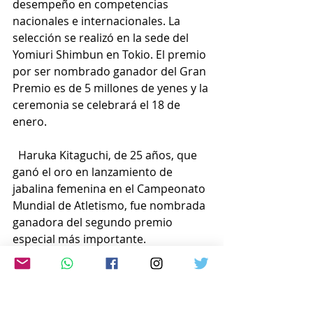
desempeño en competencias 
nacionales e internacionales. La 
selección se realizó en la sede del 
Yomiuri Shimbun en Tokio. El premio 
por ser nombrado ganador del Gran 
Premio es de 5 millones de yenes y la 
ceremonia se celebrará el 18 de 
enero.
  Haruka Kitaguchi, de 25 años, que 
ganó el oro en lanzamiento de 
jabalina femenina en el Campeonato 
Mundial de Atletismo, fue nombrada 
ganadora del segundo premio 
especial más importante.
Akari Fujinami de 20 años, quien 
ganó la división femenina de 53 kg. 
en el Campeonato Mundial de Lucha 
Libre recibió el premio de estímulo.