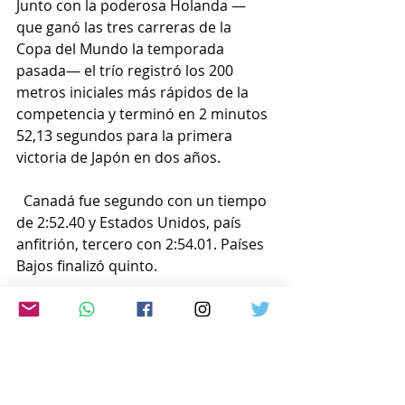
Junto con la poderosa Holanda —
que ganó las tres carreras de la 
Copa del Mundo la temporada 
pasada— el trío registró los 200 
metros iniciales más rápidos de la 
competencia y terminó en 2 minutos 
52,13 segundos para la primera 
victoria de Japón en dos años.
  Canadá fue segundo con un tiempo 
de 2:52.40 y Estados Unidos, país 
anfitrión, tercero con 2:54.01. Países 
Bajos finalizó quinto.
  El trío japonés buscará recuperar el 
oro olímpico que Takagi y Sato 
ganaron en los Juegos Olímpicos de 
Pyeongchang 2018 con la hermana 
de Takagi, Nana, después de tener 