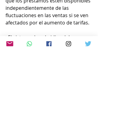
que los préstamos estén disponibles 
independientemente de las 
fluctuaciones en las ventas si se ven 
afectados por el aumento de tarifas.
  El sistema de subsidios del 
ministerio priorizará a los 
proveedores de autopartes para 
ayudar a las pymes a reestructurar 
sus negocios. La aseguradora 
Nippon Export and Investment, 
financiada por el gobierno, ha 
calificado el aumento de aranceles 
de EE.UU. UU. como un "riesgo 
político", comparable a la guerra y 
los desastres naturales, y cubrirá las 
pérdidas derivadas de la cancelación 
de contratos de exportación.