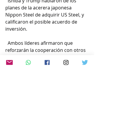
  Ishiba y Trump hablaron de los 
planes de la acerera japonesa 
Nippon Steel de adquirir US Steel, y 
calificaron el posible acuerdo de 
inversión.
  Ambos líderes afirmaron que 
reforzarán la cooperación con otros 
países a través de marcos 
internacionales como el Diálogo de 
Seguridad Cuadrilateral, también 
conocido como Quad, al que 
pertenecen Japón y Estados Unidos, 
junto con Australia e India.
  Ishiba es el segundo líder 
extranjero (el primer ministro israelí 
había sido el primero) que se reúne 
con Trump en persona en la Casa 