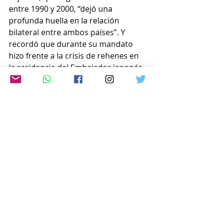
entre 1990 y 2000, “dejó una 
profunda huella en la relación 
bilateral entre ambos países”. Y 
recordó que durante su mandato 
hizo frente a la crisis de rehenes en 
la residencia del Embajador japonés 
en Lima (1996).
(gentileza: Ministerio de Asuntos 
Exteriores del Japón (MOFA).
www.japon-hoy.com.ar
Comentarios