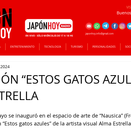
VI
Buenos 
japonhoy.info@gmail.com
EN VIVO - SÓLO MIÉRCOLES DE 17 A 18 HS
A
ENTRETENIMIENTO
TECNOLOGÍA
TURISMO
PERSONALIDADES
SOC
 2024
IÓN “ESTOS GATOS AZUL
TRELLA
yo se inauguró en el espacio de arte de “Nausica” (Fre
 “Estos gatos azules” de la artista visual Alma Estrella