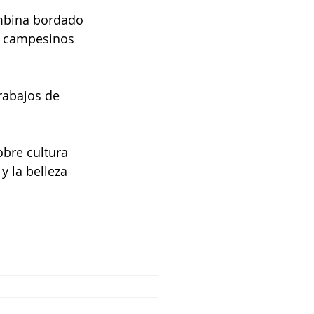
mbina bordado 
os campesinos 
rabajos de 
obre cultura 
y la belleza 