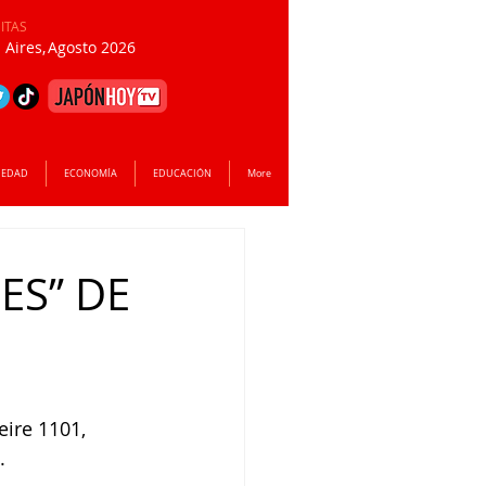
SITAS
Aires,
Agosto 2026
IEDAD
ECONOMÍA
EDUCACIÓN
More
ES” DE
ire 1101, 
.