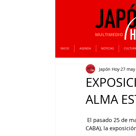
MULTIMEDIO
INICIO
AGENDA
NOTICIAS
CULTUR
Japón Hoy
27 may
EXPOSIC
ALMA ES
 El pasado 25 de ma
CABA), la exposición