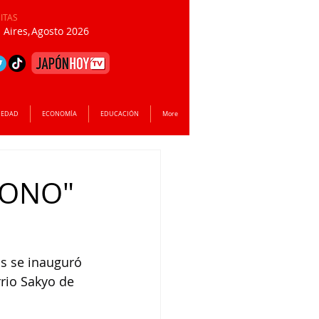
SITAS
Aires,
Agosto 2026
IEDAD
ECONOMÍA
EDUCACIÓN
More
MONO"
s se inauguró 
rio Sakyo de 