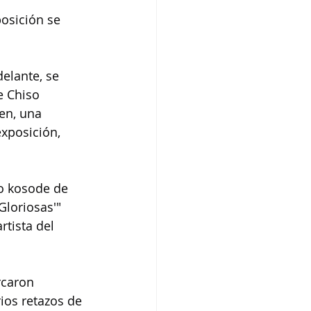
posición se 
elante, se 
e Chiso 
en, una 
exposición, 
o kosode de 
loriosas'" 
tista del 
rcaron 
ios retazos de 