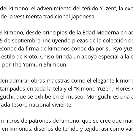
s del kimono: el advenimiento del teñido Yuzen”, la ex
 de la vestimenta tradicional japonesa.
l kimono, desde principios de la Edad Moderna en ad
15 de septiembre, incluyendo piezas de la colección d
reconocida firma de kimonos conocida por su Kyo-yuz
 estilo de Kioto. Chiso brinda un apoyo especial a la 
e por The Yomiuri Shimbun.
ueden admirar obras maestras como el elegante kimon
ampados en toda la tela y el "Kimono Yuzen, 'Flores G
guchi, que se exhibe en el museo. Moriguchi es una ar
rada tesoro nacional viviente.
en libros de patrones de kimono, que se cree que ma
en kimonos, diseños de teñido y tejido, así como var