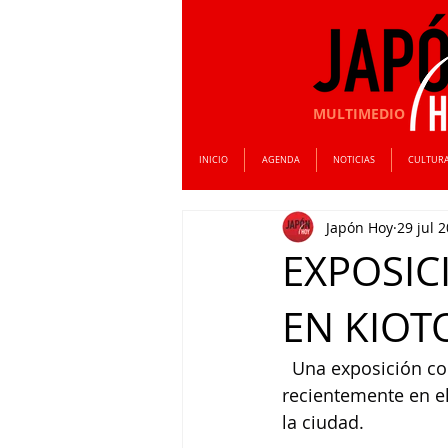
MULTIMEDIO
INICIO
AGENDA
NOTICIAS
CULTUR
Japón Hoy
29 jul 
EXPOSIC
EN KIOT
  Una exposición c
recientemente en el
la ciudad.