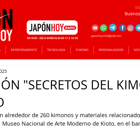
VI
Buenos 
japonhoy.info@gmail.com
EN VIVO - SÓLO MIÉRCOLES DE 17 A 18 HS
A
ENTRETENIMIENTO
TECNOLOGÍA
TURISMO
PERSONALIDADES
SOC
2025
IÓN "SECRETOS DEL KI
O
on alrededor de 260 kimonos y materiales relacionado
 Museo Nacional de Arte Moderno de Kioto, en el bar