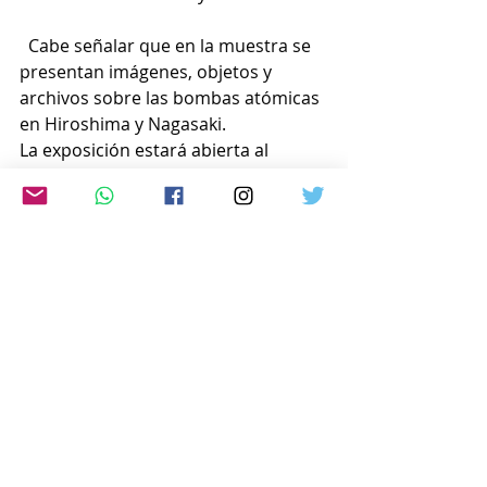
Cabe señalar que en la muestra se 
presentan imágenes, objetos y 
archivos sobre las bombas atómicas 
en Hiroshima y Nagasaki.
La exposición estará abierta al 
público desde el 2 de octubre al 3 de 
noviembre en el quinto piso del 
Palacio Libertad en Sarmiento 151 
CABA..
ver más:
www.japon-hoy.com.ar
Comentarios