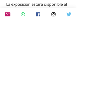
  La exposición estará disponible al 
público hasta el 26 de julio en la 
Legislatura de la Cudad Autónoma 
de Buenos Aires (Perú 160 – CABA).
www.japon-hoy.com.ar
Comentarios
Escribir un comentario...
© 2025 JAPÓN HOY - TODOS LOS
DERECHOS RESERVADOS