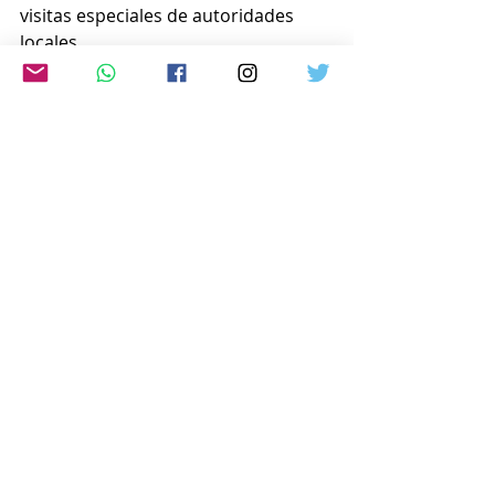
visitas especiales de autoridades 
locales.
  El Ministerio de Salud, Trabajo y 
Bienestar de Japón (MHLW), junto 
con las organizaciones 
internacionales LongeviQuest y los 
verificadores Yu Li y Ryohei Asano, 
validaron oficialmente la edad de 
Wakui en marzo de 2024, 
corroborando que, a partir del 31 de 
ese mes, se convirtió en el hombre 
más longevo del país.
www.japon-hoy.com.ar
Comentarios