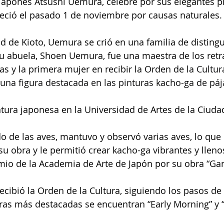
lo japonés Atsushi Uemura, célebre por sus elegantes p
alleció el pasado 1 de noviembre por causas naturales.
ad de Kioto, Uemura se crió en una familia de disting
Su abuela, Shoen Uemura, fue una maestra de los retra
 y la primera mujer en recibir la Orden de la 
Cultur
na figura destacada en las pinturas kacho-ga de pája
ura japonesa en la Universidad de Artes de la Ciudad
 de las aves, mantuvo y observó varias aves, lo que 
 obra y le permitió crear kacho-ga vibrantes y llenos
emio de la Academia de Arte de Japón por su obra “Gan
ecibió la Orden de la Cultura, siguiendo los pasos de 
ras más destacadas se encuentran “Early Morning” y 