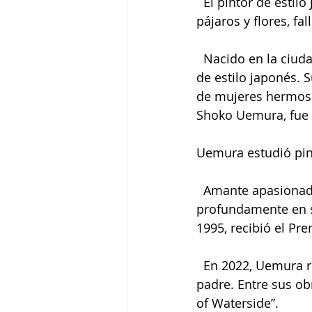
  El pintor de esti
pájaros y flores, f
  Nacido en la ciud
de estilo japonés. 
de mujeres hermosas
Shoko Uemura, fue u
Uemura estudió pint
  Amante apasionado
profundamente en su
1995, recibió el Pr
  En 2022, Uemura r
padre. Entre sus ob
of Waterside”.