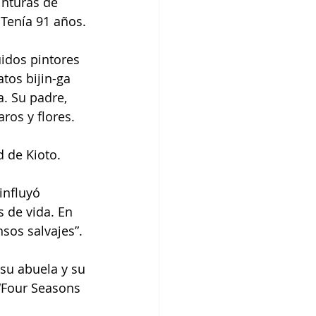
inturas de 
 Tenía 91 años.
uidos pintores 
tos bijin-ga 
a. Su padre, 
ros y flores.
 de Kioto.
influyó 
 de vida. En 
sos salvajes”.
su abuela y su 
“Four Seasons 