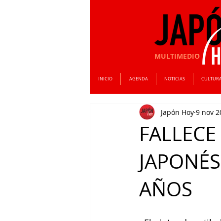
MULTIMEDIO
INICIO
AGENDA
NOTICIAS
CULTUR
Japón Hoy
9 nov 2
FALLECE
JAPONÉS
AÑOS