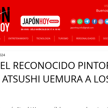
VI
Buenos 
japonhoy.info@gmail.com
EN VIVO - SÓLO MIÉRCOLES DE 17 A 18 HS
A
ENTRETENIMIENTO
TECNOLOGÍA
TURISMO
PERSONALIDADES
SOC
024
 EL RECONOCIDO PINTO
 ATSUSHI UEMURA A LO