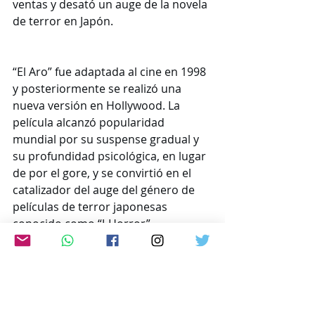
ventas y desató un auge de la novela 
de terror en Japón.
“El Aro” fue adaptada al cine en 1998 
y posteriormente se realizó una 
nueva versión en Hollywood. La 
película alcanzó popularidad 
mundial por su suspense gradual y 
su profundidad psicológica, en lugar 
de por el gore, y se convirtió en el 
catalizador del auge del género de 
películas de terror japonesas 
conocido como “J-Horror”.
En 2013, la traducción al inglés de su 
novela "Edge" ganó el premio Shirley 
Jackson, un galardón literario 