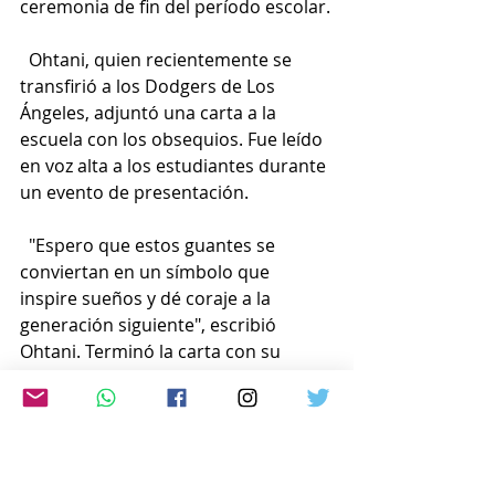
ceremonia de fin del período escolar.
  Ohtani, quien recientemente se 
transfirió a los Dodgers de Los 
Ángeles, adjuntó una carta a la 
escuela con los obsequios. Fue leído 
en voz alta a los estudiantes durante 
un evento de presentación.
  "Espero que estos guantes se 
conviertan en un símbolo que 
inspire sueños y dé coraje a la 
generación siguiente", escribió 
Ohtani. Terminó la carta con su 
mensaje y firma: “Juguemos béisbol. 
Shohei Ohtani”.
  En noviembre, Ohtani dijo en las 
redes sociales que donaría unos 