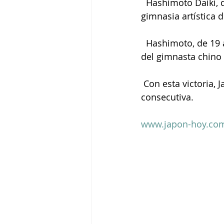
  Hashimoto Daiki, de Japón, ganó la medalla de oro en el concurso general de 
gimnasia artística 
  Hashimoto, de 19 años, cosechó un total de 88,465 puntos, 0,4 unidades por encima 
del gimnasta chino
 Con esta victoria, Japón ha obtenido el oro en esta especialidad por tercera Olimpiada 
consecutiva.
www.japon-hoy.com