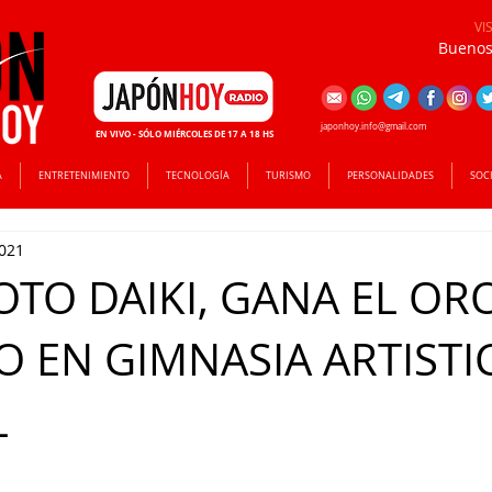
VI
Buenos 
japonhoy.info@gmail.com
EN VIVO - SÓLO MIÉRCOLES DE 17 A 18 HS
A
ENTRETENIMIENTO
TECNOLOGÍA
TURISMO
PERSONALIDADES
SOC
2021
TO DAIKI, GANA EL OR
O EN GIMNASIA ARTISTI
L