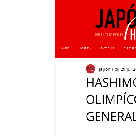
MULTIMEDIO
INICIO
AGENDA
NOTICIAS
CULTUR
Japón Hoy
29 jul 
HASHIMO
OLIMPÍC
GENERA