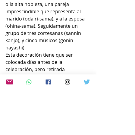
o la alta nobleza, una pareja 
imprescindible que representa al 
marido (odairi-sama), y a la esposa 
(ohina-sama). Seguidamente un 
grupo de tres cortesanas (sannin 
kanjo), y cinco músicos (gonin 
hayashi).
Esta decoración tiene que ser 
colocada días antes de la 
celebración, pero retirada 
inmediatamente después del final de 
la misma. Se cree que gracias a esto 
la hija conseguirá contraer 
matrimonio a una edad propicia.
El origen del Hinamatsuri proviene 
de la antigua tradición del Nagashi-
bina en el cual las muñecas de papel 
se las dejaba flotando en el río, 