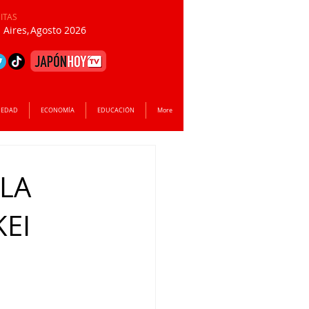
SITAS
Aires,
Agosto 2026
IEDAD
ECONOMÍA
EDUCACIÓN
More
 LA
KEI