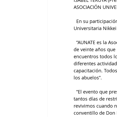
ISABEL TERUYA (Pre
ASOCIACIÓN UNIVER
  En su participación en JAPON HOY, Isabel Teruya, presidente de la Asociación 
Universitaria Nikke
  “AUNATE es la Asociación Universitaria Nikkei Amigos de la Tercera Edad. Hace más 
de veinte años que
encuentros todos lo
diferentes activida
capacitación. Todos 
los abuelos”.
  “El evento que presentamos se llama ´Saikai - volver a encontrarnos´. Después de 
tantos días de restr
revivimos cuando nu
conventillo de Don 