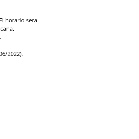
icana. 
.
06/2022).