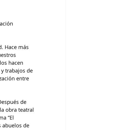
estros 
los hacen 
 y trabajos de 
zación entre 
a obra teatral 
ma “El 
s abuelos de 