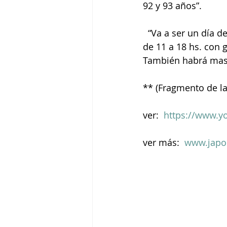
92 y 93 años”.
  “Va a ser un día de reencuentro. Queremos invitar a todos a participar. El horario sera 
de 11 a 18 hs. con 
También habrá masaj
** (Fragmento de la
ver:  
https://www.
ver más:  
www.japo