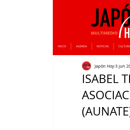
MULTIMEDIO
INICIO
AGENDA
NOTICIAS
CULTUR
Japón Hoy
3 jun 2
ISABEL T
ASOCIAC
(AUNATE