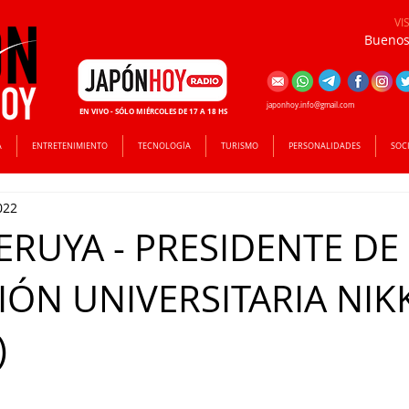
VI
Buenos 
japonhoy.info@gmail.com
EN VIVO - SÓLO MIÉRCOLES DE 17 A 18 HS
A
ENTRETENIMIENTO
TECNOLOGÍA
TURISMO
PERSONALIDADES
SOC
022
ERUYA - PRESIDENTE DE
IÓN UNIVERSITARIA NIK
)