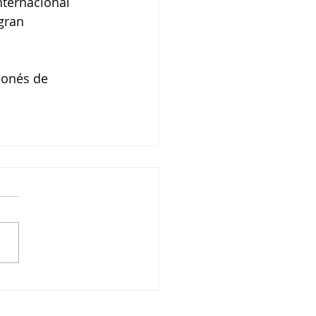
nternacional 
gran 
ponés de 