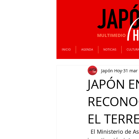
MULTIMEDIO
INICIO
AGENDA
NOTICIAS
CULTUR
Japón Hoy
31 mar
JAPÓN E
RECONO
EL TER
  El Ministerio de 