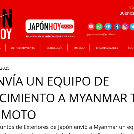
VI
Buenos 
japonhoy.info@gmail.com
EN VIVO - SÓLO MIÉRCOLES DE 17 A 18 HS
A
ENTRETENIMIENTO
TECNOLOGÍA
TURISMO
PERSONALIDADES
SOC
 2025
NVÍA UN EQUIPO DE
CIMIENTO A MYANMAR 
REMOTO
Asuntos de Exteriores de Japón envió a Myanmar un eq