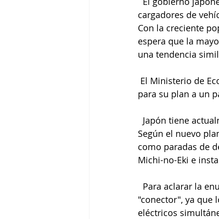
  El gobierno japonés ha decidido duplicar su objetivo actual de instalación de 
cargadores de vehíc
Con la creciente po
espera que la mayor
una tendencia simil
 El Ministerio de Economía, Comercio e Industria presentó un proyecto de directrices 
para su plan a un p
  Japón tiene actualmente alrededor de 30.000 cargadores de vehículos eléctricos. 
Según el nuevo plan
como paradas de de
Michi-no-Eki e inst
  Para aclarar la enumeración, el ministerio reemplazará el término "cargador" por 
"conector", ya que 
eléctricos simultá