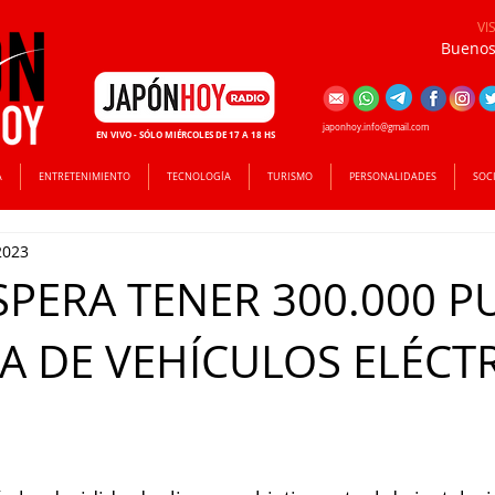
VI
Buenos 
japonhoy.info@gmail.com
EN VIVO - SÓLO MIÉRCOLES DE 17 A 18 HS
A
ENTRETENIMIENTO
TECNOLOGÍA
TURISMO
PERSONALIDADES
SOC
2023
SPERA TENER 300.000 
A DE VEHÍCULOS ELÉCT