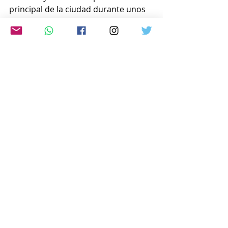
principal de la ciudad durante unos 
800 metros.
El festival participaron unos 9.700 
bailarines en 135 grupos.
www.japon-hoy.com.ar
Comentarios
Escribir un comentario...
© 2025 JAPÓN HOY - TODOS LOS
DERECHOS RESERVADOS