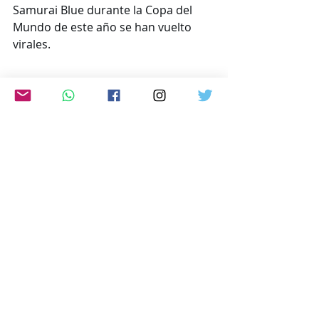
Samurai Blue durante la Copa del 
Mundo de este año se han vuelto 
virales.
Antes del partido del sábado, el 
gobernador de Nuevo León, Samuel 
García, dijo que había dispuesto la 
distribución de 20.000 bolsas de 
basura en el estadio durante el 
partido, así como en el Fanfest y 
otros sitios turísticos, a raíz de las 
peticiones de los aficionados 
japoneses, según informaron 
medios locales.
www.japon-hoy.com.ar