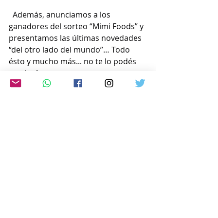
  Además, anunciamos a los 
ganadores del sorteo “Mimi Foods” y 
presentamos las últimas novedades 
“del otro lado del mundo”… Todo 
ésto y mucho más... no te lo podés 
perder !
Escuchanos en cualquier lugar del 
mundo en vivo a través de :
https://radioled.instream.audio
 /
ó por la web: 
www.japon-
hoy.com.ar
Comentarios