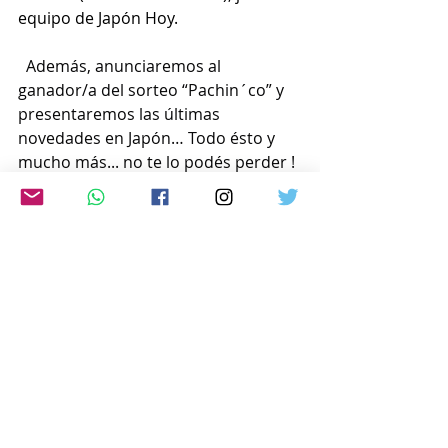
equipo de Japón Hoy.
Además, anunciaremos al 
ganador/a del sorteo “Pachin´co” y 
presentaremos las últimas 
novedades en Japón… Todo ésto y 
mucho más... no te lo podés perder !
Escuchanos en cualquier lugar del 
mundo en vivo a través de :
https://radioled.instream.audio/
ó por la web: 
www.japon-
hoy.com.ar
Comentarios