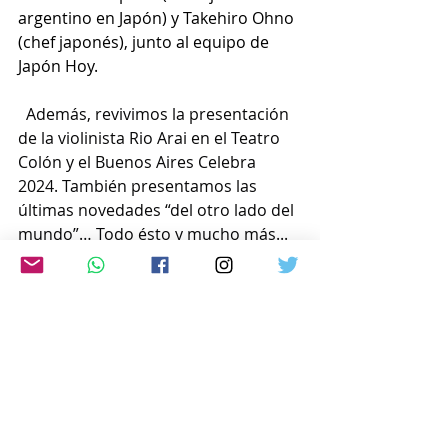
argentino en Japón) y Takehiro Ohno 
(chef japonés), junto al equipo de 
Japón Hoy.
Además, revivimos la presentación 
de la violinista Rio Arai en el Teatro 
Colón y el Buenos Aires Celebra 
2024. También presentamos las 
últimas novedades “del otro lado del 
mundo”… Todo ésto y mucho más... 
no te lo podés perder !
Escuchanos en cualquier lugar del 
mundo en vivo a través de :
https://radioled.instream.audio/
ó por la web: 
www.japon-