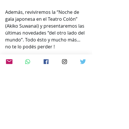
Además, reviviremos la “Noche de 
gala japonesa en el Teatro Colón” 
(Akiko Suwanai) y presentaremos las 
últimas novedades “del otro lado del 
mundo”. Todo ésto y mucho más... 
no te lo podés perder !
Escuchanos en cualquier lugar del 
mundo en vivo a través de :
https://radioled.instream.audio
 /
ó por la web: 
www.japon-hoy.com.ar