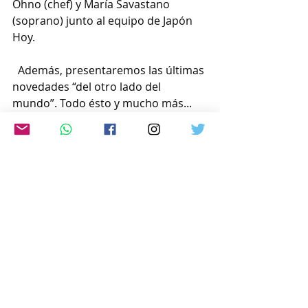
Ohno (chef) y María Savastano 
(soprano) junto al equipo de Japón 
Hoy.
  Además, presentaremos las últimas 
novedades “del otro lado del 
mundo”. Todo ésto y mucho más... 
no te lo podés perder !
Escuchanos en cualquier lugar del 
mundo en vivo a través de :
https://radioled.instream.audio
 /
ó por la web: 
www.japon-
hoy.com.ar
Comentarios