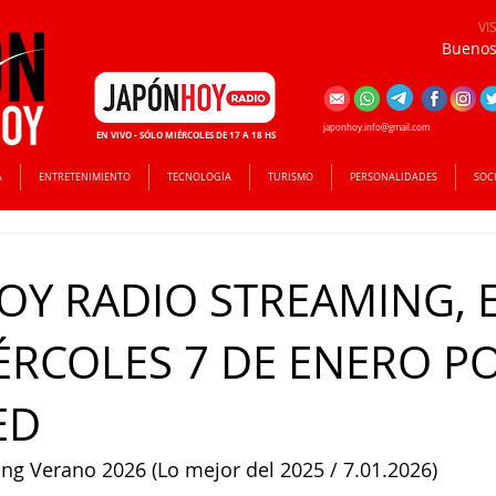
VI
Buenos 
japonhoy.info@gmail.com
EN VIVO - SÓLO MIÉRCOLES DE 17 A 18 HS
A
ENTRETENIMIENTO
TECNOLOGÍA
TURISMO
PERSONALIDADES
SOC
OY RADIO STREAMING, 
IÉRCOLES 7 DE ENERO P
ED
g Verano 2026 (Lo mejor del 2025 / 7.01.2026)