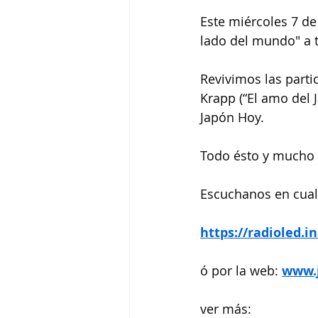
Este miércoles 7 de 
lado del mundo" a t
Revivimos las part
Krapp (“El amo del J
Japón Hoy.
Todo ésto y mucho m
Escuchanos en cualq
https://radioled.i
ó por la web: 
www.
ver más: