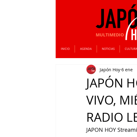
MULTIMEDIO
INICIO
AGENDA
NOTICIAS
CULTUR
Japón Hoy
6 ene
JAPÓN H
VIVO, M
RADIO L
JAPON HOY Streamin