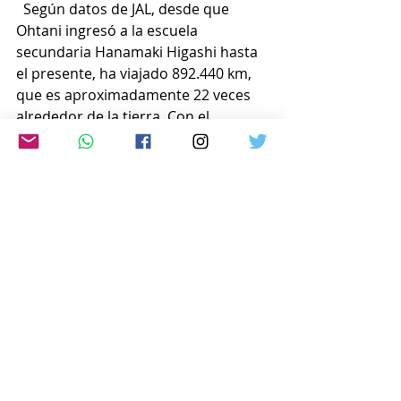
  Según datos de JAL, desde que 
Ohtani ingresó a la escuela 
secundaria Hanamaki Higashi hasta 
el presente, ha viajado 892.440 km, 
que es aproximadamente 22 veces 
alrededor de la tierra. Con el 
mensaje «Dale a cada sueño la 
oportunidad de volar», e inspirados 
en la distancia total recorrida por 
Ohtani hasta convertirse en estrella 
del béisbol mundial, JAL creó este 
proyecto para que jóvenes con 
necesidad de viajar puedan solicitar 
y ganar boletos de avión.
  El esquema de la idea permite que 
pasajeros adultos de todo Japón con 
frecuencia de vuelo puedan donar 
sus propias millas (1 milla = 1 yen), a 