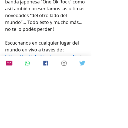
banda japonesa “One Ok Rock” como 
así también presentamos las últimas 
novedades “del otro lado del 
mundo”… Todo ésto y mucho más... 
no te lo podés perder !
Escuchanos en cualquier lugar del 
mundo en vivo a través de :
https://radioled.instream.audio
 /
ó por la web: 
www.japon-
hoy.com.ar
Comentarios