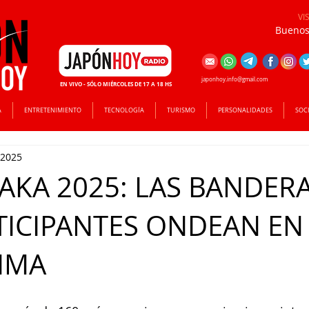
VI
Buenos 
japonhoy.info@gmail.com
EN VIVO - SÓLO MIÉRCOLES DE 17 A 18 HS
A
ENTRETENIMIENTO
TECNOLOGÍA
TURISMO
PERSONALIDADES
SOC
 2025
AKA 2025: LAS BANDER
TICIPANTES ONDEAN EN
IMA