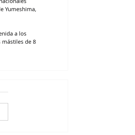
nacionales 
 de Yumeshima, 
enida a los 
s mástiles de 8 