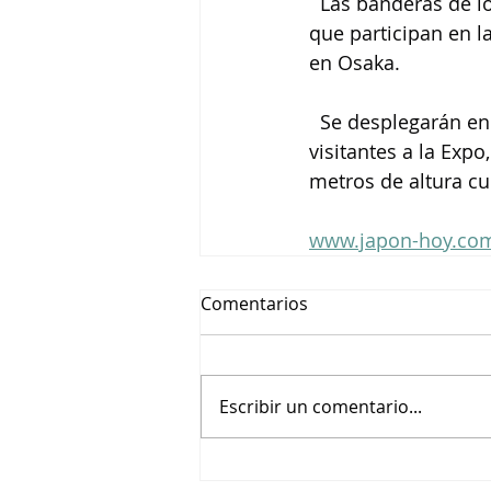
  Las banderas de l
que participan en l
en Osaka.
  Se desplegarán en 
visitantes a la Expo
metros de altura c
www.japon-hoy.com
Comentarios
Escribir un comentario...