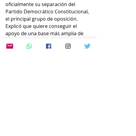
oficialmente su separación del 
Partido Democrático Constitucional, 
el principal grupo de oposición. 
Explicó que quiere conseguir el 
apoyo de una base más amplia de 
votantes.
  Hasta ahora, otras cuatro personas 
han manifestado la intención de 
postularse. Además de ellas, hay 
más de 40 que también piensan 
hacerlo, según datos recopilados 
por nuestra emisora.
El período oficial de campaña para 
las elecciones comienza el 20 de 
junio. La votación tendrá lugar el 7 
de julio.