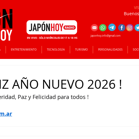
VI
Buenos 
japonhoy.info@gmail.com
EN VIVO - SÓLO MIÉRCOLES DE 17 A 18 HS
A
ENTRETENIMIENTO
TECNOLOGÍA
TURISMO
PERSONALIDADES
SOC
IZ AÑO NUEVO 2026 !
ridad, Paz y Felicidad para todos !
m.ar