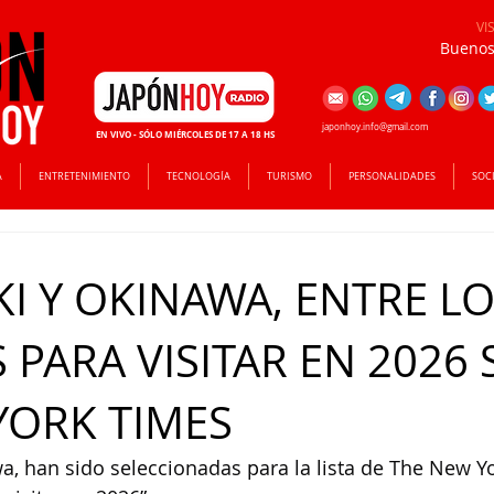
VI
Buenos 
japonhoy.info@gmail.com
EN VIVO - SÓLO MIÉRCOLES DE 17 A 18 HS
A
ENTRETENIMIENTO
TECNOLOGÍA
TURISMO
PERSONALIDADES
SOC
I Y OKINAWA, ENTRE LO
 PARA VISITAR EN 2026
YORK TIMES
a, han sido seleccionadas para la lista de The New Y