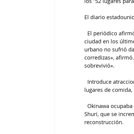
los “52 lugares para
El diario estadounid
  El periódico afi
ciudad en los últim
urbano no sufrió da
corredizas», afirmó
sobrevivió».
  Introduce atracci
lugares de comida, 
  Okinawa ocupaba e
Shuri, que se incre
reconstrucción.