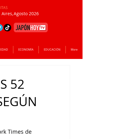
SITAS
Aires,
Agosto 2026
IEDAD
ECONOMÍA
EDUCACIÓN
More
S 52
 SEGÚN
ork Times de 