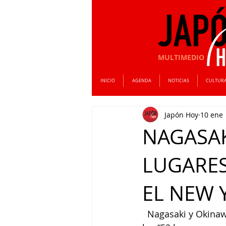
MULTIMEDIO
INICIO
AGENDA
NOTICIAS
CULTUR
Japón Hoy
10 ene
NAGASAK
LUGARES
EL NEW 
  Nagasaki y Okinaw