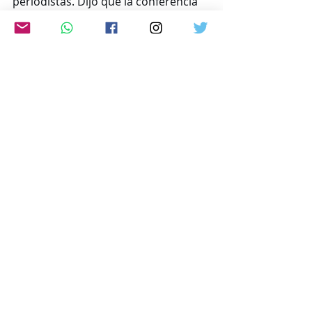
periodistas. Dijo que la conferencia 
es una oportunidad para transmitir 
al mundo la importancia de la paz 
desde Hiroshima, que sufrió un 
bombardeo atómico.
(gentileza: Embajada Argentina en 
Japón)
www.japon-hoy.com.ar
Comentarios