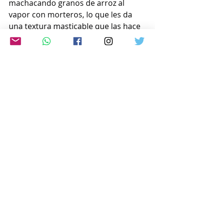
machacando granos de arroz al 
vapor con morteros, lo que les da 
una textura masticable que las hace 
fáciles de morder.
Está previsto que la tienda produzca 
unos 1.000 juegos de kagamimochi 
hasta el último día del año.
www.japon-hoy.com.ar
Comentarios
Escribir un comentario...
© 2025 JAPÓN HOY - TODOS LOS